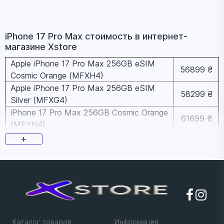
iPhone 17 Pro Max стоимость в интернет-
магазине Xstore
Apple iPhone 17 Pro Max 256GB eSIM
56899 ₴
Cosmic Orange (MFXH4)
Apple iPhone 17 Pro Max 256GB eSIM
58299 ₴
Silver (MFXG4)
iPhone 17 Pro Max 256GB Cosmic Orange
61699 ₴
(MFYN4)
iPhone 17 Pro Max 256GB Deep Blue
+
61699 ₴
(MFYP4)
iPhone 17 Pro Max 256Gb Silver (MFYM4)
62599 ₴
Apple iPhone 17 Pro Max 512GB eSIM
69099 ₴
Silver (MFXK4)
iPhone 17 Pro Max 512Gb Silver (MFYQ4)
73399 ₴
Каталог товаров
Информация