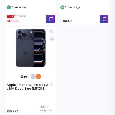
Есть на складе
Есть на складе
72499
₴
-15 %
61699
₴
61699
₴
Цвет
Apple iPhone 17 Pro Max 2TB
eSIM Deep Blue (MFXU4)
Нет в
наличии
93399
₴