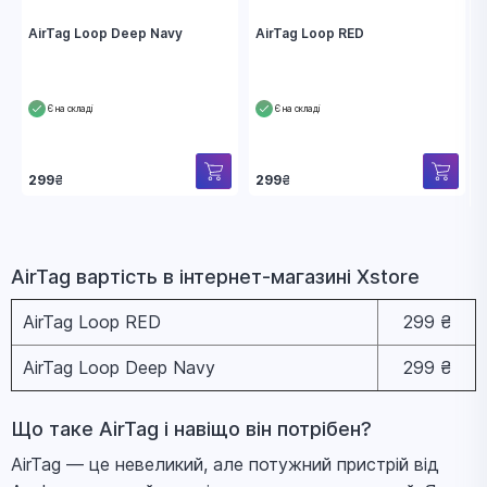
AirTag Loop Deep Navy
AirTag Loop RED
Є на складі
Є на складі
299
₴
299
₴
AirTag вapтіcть в інтернет-магазині Xstore
AirTag Loop RED
299 ₴
AirTag Loop Deep Navy
299 ₴
Що таке AirTag і навіщо він потрібен?
AirTag — це невеликий, але потужний пристрій від