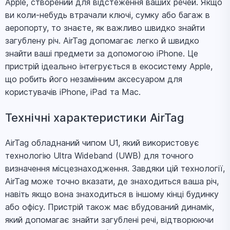
Apple, створений для відстеження ваших речей. Якщо
ви коли-небудь втрачали ключі, сумку або багаж в
аеропорту, то знаєте, як важливо швидко знайти
загублену річ. AirTag допомагає легко й швидко
знайти ваші предмети за допомогою iPhone. Це
пристрій ідеально інтегрується в екосистему Apple,
що робить його незамінним аксесуаром для
користувачів iPhone, iPad та Mac.
Технічні характеристики AirTag
AirTag обладнаний чипом U1, який використовує
технологію Ultra Wideband (UWB) для точного
визначення місцезнаходження. Завдяки цій технології,
AirTag може точно вказати, де знаходиться ваша річ,
навіть якщо вона знаходиться в іншому кінці будинку
або офісу. Пристрій також має вбудований динамік,
який допомагає знайти загублені речі, відтворюючи