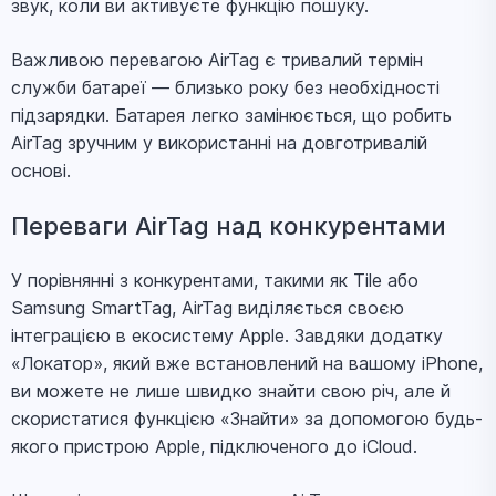
звук, коли ви активуєте функцію пошуку.
Важливою перевагою AirTag є тривалий термін
служби батареї — близько року без необхідності
підзарядки. Батарея легко замінюється, що робить
AirTag зручним у використанні на довготривалій
основі.
Переваги AirTag над конкурентами
У порівнянні з конкурентами, такими як Tile або
Samsung SmartTag, AirTag виділяється своєю
інтеграцією в екосистему Apple. Завдяки додатку
«Локатор», який вже встановлений на вашому iPhone,
ви можете не лише швидко знайти свою річ, але й
скористатися функцією «Знайти» за допомогою будь-
якого пристрою Apple, підключеного до iCloud.