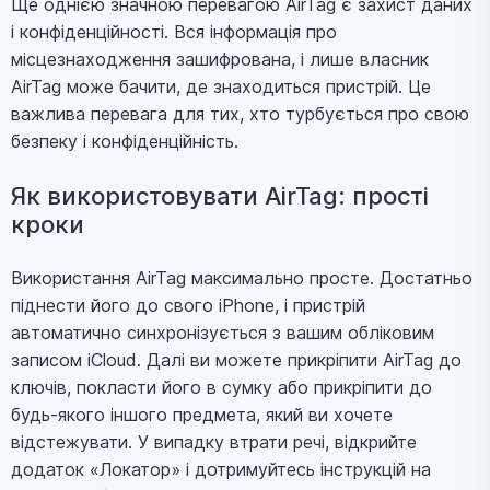
Ще однією значною перевагою AirTag є захист даних
і конфіденційності. Вся інформація про
місцезнаходження зашифрована, і лише власник
AirTag може бачити, де знаходиться пристрій. Це
важлива перевага для тих, хто турбується про свою
безпеку і конфіденційність.
Як використовувати AirTag: прості
кроки
Використання AirTag максимально просте. Достатньо
піднести його до свого iPhone, і пристрій
автоматично синхронізується з вашим обліковим
записом iCloud. Далі ви можете прикріпити AirTag до
ключів, покласти його в сумку або прикріпити до
будь-якого іншого предмета, який ви хочете
відстежувати. У випадку втрати речі, відкрийте
додаток «Локатор» і дотримуйтесь інструкцій на