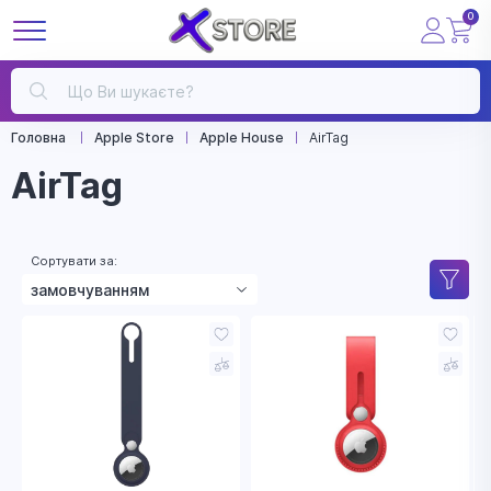
0
Головна
Apple Store
Apple House
AirTag
AirTag
Сортувати за:
замовчуванням
зростанням ціни
зменшенням ціни
назвою
рейтингом