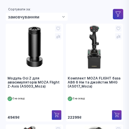
Сортувати за:
замовчуванням
зростанням ціни
зменшенням ціни
назвою
рейтингом
Модуль Осі Z для
Комплект MOZA FLIGHT база
авіасимуляторів MOZA Flight
AB6 6 Нм та джойстик MHG
Z-Axis (AS003_Moza)
(AS017_Moza)
Є на складі
Є на складі
4949
₴
22299
₴