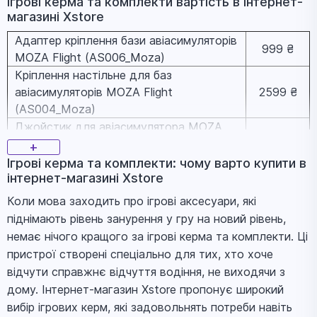
Ігрові керма та комплекти вapтіcть в інтернет-
магазині Xstore
Адаптер кріплення бази авіасимуляторів
999 ₴
MOZA Flight (AS006_Moza)
Кріплення настільне для баз
авіасимуляторів MOZA Flight
2599 ₴
(AS004_Moza)
Джойстик для авіасимулятора MOZA
4649 ₴
FLIGHT MA3X Sidestick (AS005_Moza)
+
Модуль Осі Z для авіасимуляторів MOZA
Ігрові керма та комплекти: чому варто купити в
4949 ₴
інтернет-магазині Xstore
Flight Z-Axis (AS003_Moza)
Джойстик для авіасимулятора MOZA
Коли мова заходить про ігрові аксесуари, які
10149 ₴
FLIGHT MH16 Flightstick (AS002_Moza)
піднімають рівень занурення у гру на новий рівень,
Комплект MOZA FLIGHT база AB6 6 Нм
немає нічого кращого за ігрові керма та комплекти. Ці
22299 ₴
та джойстик MHG (AS017_Moza)
пристрої створені спеціально для тих, хто хоче
База для джойстика авіасимулятора
відчути справжнє відчуття водіння, не виходячи з
MOZA FLIGHT AB9 Force Feedback
29649 ₴
дому. Інтернет-магазин Xstore пропонує широкий
(AS001_Moza)
вибір ігрових керм, які задовольнять потреби навіть