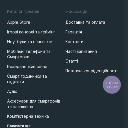
Каталог товарів
Iнформацiя
Apple Store
Доставка та оплата
Ігрові консолі та геймінг
Гарантія
Ноутбуки та планшети
Контакти
Мобільні телефони та
Часті запитання
Смартфони
Статті
Резервне живлення
Політика конфіденційності
Смарт годинники та
гаджети
КНОПКА
ЗВ'ЯЗКУ
Аудіо
Аксесуари для смартфонів
та планшетів
Комп'ютерна техніка
Показати ще