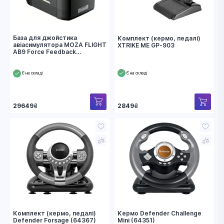
База для джойстика
Комплект (кермо, педалі)
авіасимулятора MOZA FLIGHT
XTRIKE ME GP-903
AB9 Force Feedback
(AS001_Moza)
Є на складі
Є на складі
29649
₴
2849
₴
Комплект (кермо, педалі)
Кермо Defender Challenge
Defender Forsage (64367)
Mini (64351)