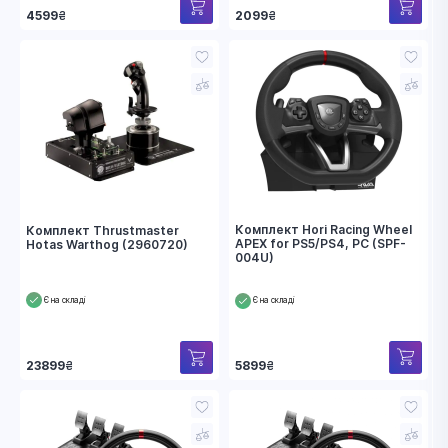
4599
₴
2099
₴
Комплект Hori Racing Wheel
Комплект Thrustmaster
APEX for PS5/PS4, PC (SPF-
Hotas Warthog (2960720)
004U)
Є на складі
Є на складі
5899
₴
23899
₴