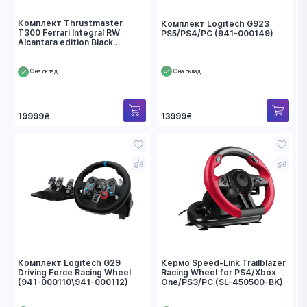
Комплект Thrustmaster
Комплект Logitech G923
T300 Ferrari Integral RW
PS5/PS4/PC (941-000149)
Alcantara edition Black
(4160652)
Є на складі
Є на складі
19999
₴
13999
₴
Комплект Logitech G29
Кермо Speed-Link Trailblazer
Driving Force Racing Wheel
Racing Wheel for PS4/Xbox
(941-000110\941-000112)
One/PS3/PC (SL-450500-BK)