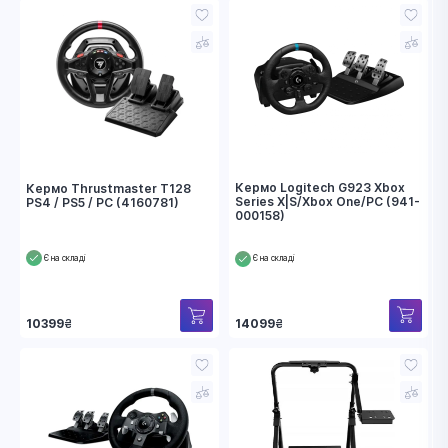
Кермо Logitech G923 Xbox
Кермо Thrustmaster T128
Series X|S/Xbox One/PC (941-
PS4 / PS5 / PC (4160781)
000158)
Є на складі
Є на складі
14099
₴
10399
₴