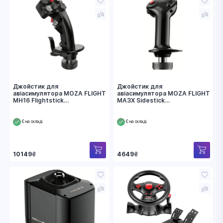
Джойстик для
Джойстик для
авіасимулятора MOZA FLIGHT
авіасимулятора MOZA FLIGHT
MH16 Flightstick
MA3X Sidestick
(AS002_Moza)
(AS005_Moza)
Є на складі
Є на складі
10149
₴
4649
₴