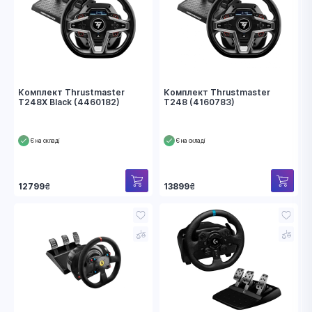
Комплект Thrustmaster
Комплект Thrustmaster
T248X Black (4460182)
T248 (4160783)
Є на складі
Є на складі
12799
₴
13899
₴