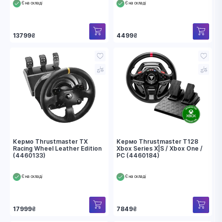
Є на складі
Є на складі
13799
₴
4499
₴
Кермо Thrustmaster TX
Кермо Thrustmaster T128
Racing Wheel Leather Edition
Xbox Series X|S / Xbox One /
(4460133)
PC (4460184)
Є на складі
Є на складі
17999
₴
7849
₴