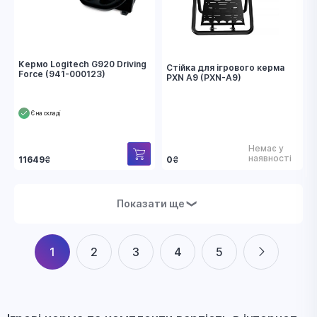
Кермо Logitech G920 Driving
Стійка для ігрового керма
Force (941-000123)
PXN A9 (PXN-A9)
Є на складі
Немає у
наявності
11649
₴
0
₴
Показати ще
❯
1
2
3
4
5