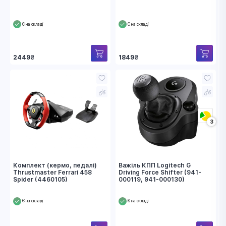
Є на складі
Є на складі
2449
₴
1849
₴
3
Комплект (кермо, педалі)
Важіль КПП Logitech G
Thrustmaster Ferrari 458
Driving Force Shifter (941-
Spider (4460105)
000119, 941-000130)
Є на складі
Є на складі