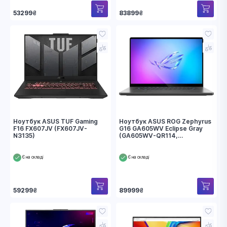
53299
₴
83899
₴
Ноутбук ASUS TUF Gaming
Ноутбук ASUS ROG Zephyrus
F16 FX607JV (FX607JV-
G16 GA605WV Eclipse Gray
N3135)
(GA605WV-QR114,
90NR0JA1-M00680)
Є на складі
Є на складі
59299
₴
89999
₴