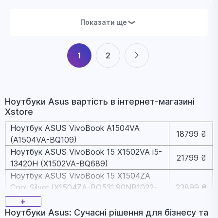
Показати ще
❯
1
2
Ноутбуки Asus вapтіcть в інтернет-магазині
Xstore
Ноутбук ASUS VivoBook A1504VA
18799 ₴
(A1504VA-BQ109)
Ноутбук ASUS VivoBook 15 X1502VA i5-
21799 ₴
13420H (X1502VA-BQ689)
Ноутбук ASUS VivoBook 15 X1504ZA
Cool Silver (X1504ZA-BQ531,90NB1022-
23899 ₴
M01260)
+
Ноутбук ASUS Vivobook 15 X1504VA
Ноутбуки Asus: Сучасні рішення для бізнесу та
24799 ₴