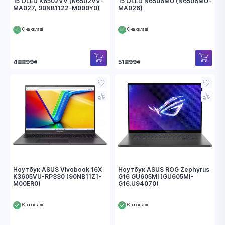
15 OLED K6502VV (K6502VV-
15 OLED N6506MU (N6506MU-
MA027, 90NB1122-M000Y0)
MA026)
Є на складі
Є на складі
48899
₴
51899
₴
Ноутбук ASUS Vivobook 16X
Ноутбук ASUS ROG Zephyrus
K3605VU-RP330 (90NB11Z1-
G16 GU605MI (GU605MI-
M00ER0)
G16.U94070)
Є на складі
Є на складі