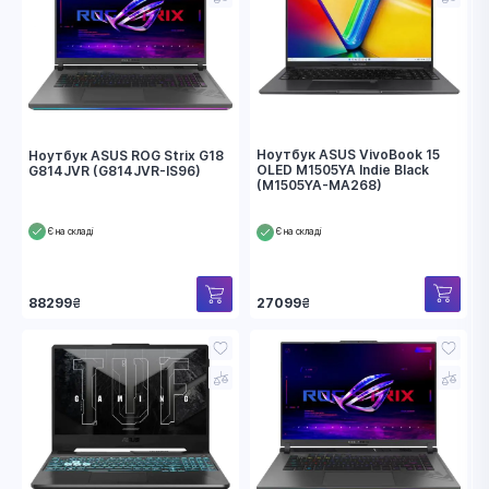
Ноутбук ASUS VivoBook 15
Ноутбук ASUS ROG Strix G18
OLED M1505YA Indie Black
G814JVR (G814JVR-IS96)
(M1505YA-MA268)
Є на складі
Є на складі
27099
₴
88299
₴