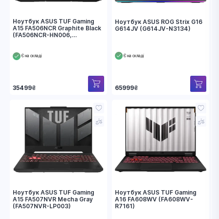
Ноутбук ASUS TUF Gaming
Ноутбук ASUS ROG Strix G16
A15 FA506NCR Graphite Black
G614JV (G614JV-N3134)
(FA506NCR-HN006,
90NR0JV7-M002L0)
Є на складі
Є на складі
35499
₴
65999
₴
Ноутбук ASUS TUF Gaming
Ноутбук ASUS TUF Gaming
A15 FA507NVR Mecha Gray
A16 FA608WV (FA608WV-
(FA507NVR-LP003)
R7161)