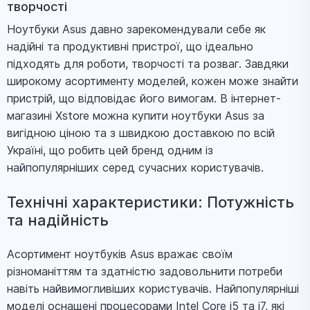
творчості
Quiet Blue (X1504VA-BQ003)
Ноутбук ASUS VivoBook 15 OLED
Ноутбуки Asus давно зарекомендували себе як
27099 ₴
M1505YA Indie Black (M1505YA-MA268)
надійні та продуктивні пристрої, що ідеально
Ноутбук ASUS Vivobook 15 X1504VA
підходять для роботи, творчості та розваг. Завдяки
28999 ₴
Quiet Blue (X1504VA-BQ3093)
широкому асортименту моделей, кожен може знайти
Ноутбук ASUS TUF Gaming A15
пристрій, що відповідає його вимогам. В інтернет-
39999 ₴
FA506NCG (FA506NCG-HN211)
магазині Xstore можна купити ноутбуки Asus за
Ноутбук ASUS TUF Gaming A17
вигідною ціною та з швидкою доставкою по всій
FA707NVR Mecha Gray (FA707NVR-
51899 ₴
Україні, що робить цей бренд одним із
HX009)
найпопулярніших серед сучасних користувачів.
Ноутбук ASUS ROG Strix G18 G815LR-
143999 ₴
S9216 (90NR0LT1-M009Y0)
Технічні характеристики: Потужність
та надійність
Асортимент ноутбуків Asus вражає своїм
різноманіттям та здатністю задовольнити потреби
навіть найвимогливіших користувачів. Найпопулярніші
моделі оснащені процесорами Intel Core i5 та i7, які