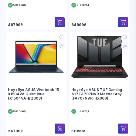
Є на складі
Є на складі
49799
₴
64999
₴
Ноутбук ASUS Vivobook 15
Ноутбук ASUS TUF Gaming
X1504VA Quiet Blue
A17 FA707NVR Mecha Gray
(X1504VA-BQ003)
(FA707NVR-HX009)
Є на складі
Є на складі
24799
₴
51899
₴