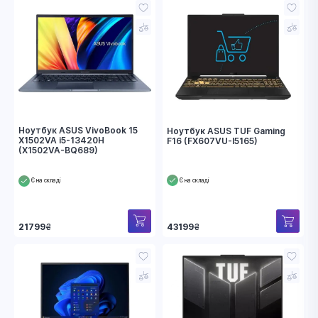
Ноутбук ASUS VivoBook 15
Ноутбук ASUS TUF Gaming
X1502VA i5-13420H
F16 (FX607VU-I5165)
(X1502VA-BQ689)
Є на складі
Є на складі
21799
₴
43199
₴