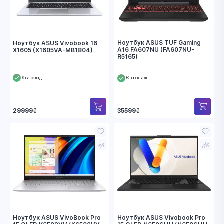
Ноутбук ASUS TUF Gaming
Ноутбук ASUS Vivobook 16
A16 FA607NU (FA607NU-
X1605 (X1605VA-MB1804)
R5165)
Є на складі
Є на складі
35599
₴
29999
₴
Ноутбук ASUS VivoBook Pro
Ноутбук ASUS Vivobook Pro