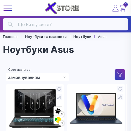
0
Головна
Ноутбуки та планшети
Ноутбуки
Asus
Ноутбуки Asus
Сортувати за:
замовчуванням
зростанням ціни
зменшенням ціни
назвою
3
рейтингом
3