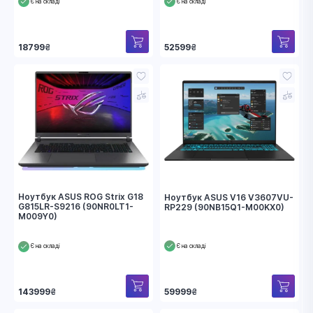
Є на складі
Є на складі
18799
₴
52599
₴
Ноутбук ASUS ROG Strix G18
Ноутбук ASUS V16 V3607VU-
G815LR-S9216 (90NR0LT1-
RP229 (90NB15Q1-M00KX0)
M009Y0)
Є на складі
Є на складі
143999
₴
59999
₴