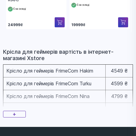
Є на складі
Є на складі
19999
₴
24999
₴
Крісла для геймерів вapтіcть в інтернет-
магазині Xstore
Крісло для геймерів FrimeCom Hakim
4549 ₴
Крісло для геймерів FrimeCom Turku
4599 ₴
Крісло для геймерів FrimeCom Nina
4799 ₴
Крісло для геймерів FrimeCom Med Green
5099 ₴
+
Крісло для геймерів FrimeCom Med
5099 ₴
Orange