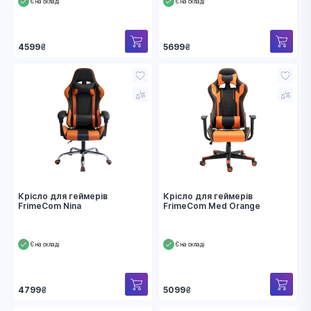
Є на складі
Є на складі
4599
₴
5699
₴
Крісло для геймерів
Крісло для геймерів
FrimeCom Nina
FrimeCom Med Orange
Є на складі
Є на складі
4799
₴
5099
₴