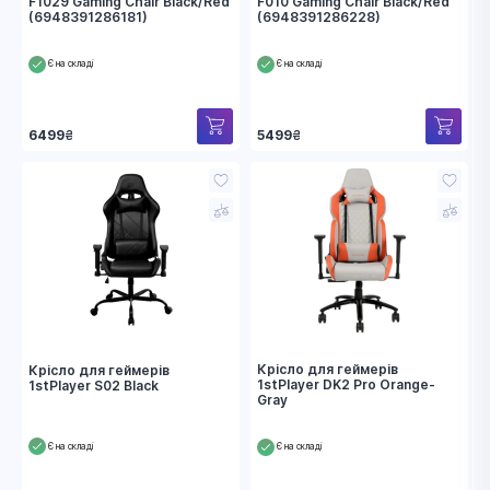
F1029 Gaming Chair Black/Red
F010 Gaming Chair Black/Red
(6948391286181)
(6948391286228)
Є на складі
Є на складі
6499
₴
5499
₴
Крісло для геймерів
Крісло для геймерів
1stPlayer DK2 Pro Orange-
1stPlayer S02 Black
Gray
Є на складі
Є на складі