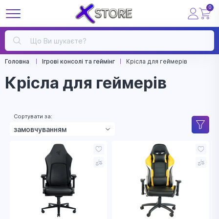
0
Головна
Ігрові консолі та геймінг
Крісла для геймерів
Крісла для геймерів
Сортувати за:
замовчуванням
зростанням ціни
зменшенням ціни
назвою
рейтингом