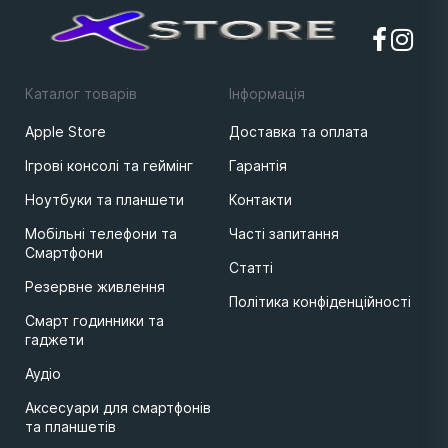
Крісло для геймерів FrimeCom Zinnia
5149 ₴
Крісло для геймерів Aula F010 Gaming
5499 ₴
Chair Black/Red (6948391286228)
Крісло для геймерів 1stPlayer S02 Black
5999 ₴
Каталог товарів
Iнформацiя
Крісло для геймерів 1stPlayer DK2 Blue-
Apple Store
Доставка та оплата
6649 ₴
White
Ігрові консолі та геймінг
Гарантія
Крісло для геймерів 1stPlayer DK2 Black-
8049 ₴
White
Ноутбуки та планшети
Контакти
Крісло для геймерів 1stPlayer DK2 Pro
Мобільні телефони та
Часті запитання
8299 ₴
Orange-Gray
Смартфони
Статті
Крісло для геймерів RAZER Iskur V2 Black
26999 ₴
Резервне живлення
(RZ38-04900200-R3G1
Політика конфіденційності
Смарт годинники та
гаджети
Аудіо
Аксесуари для смартфонів
та планшетів