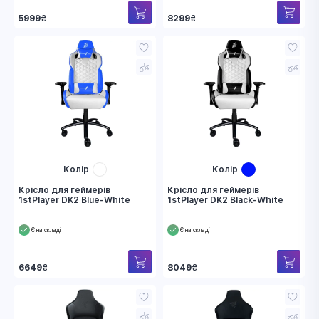
8299
₴
5999
₴
Колір
Колір
Крісло для геймерів
Крісло для геймерів
1stPlayer DK2 Blue-White
1stPlayer DK2 Black-White
Є на складі
Є на складі
6649
₴
8049
₴