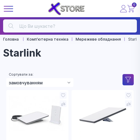
0
Головна
Комп'ютерна техніка
Мережеве обладнання
Starli
Starlink
Сортувати за:
замовчуванням
зростанням ціни
зменшенням ціни
назвою
рейтингом