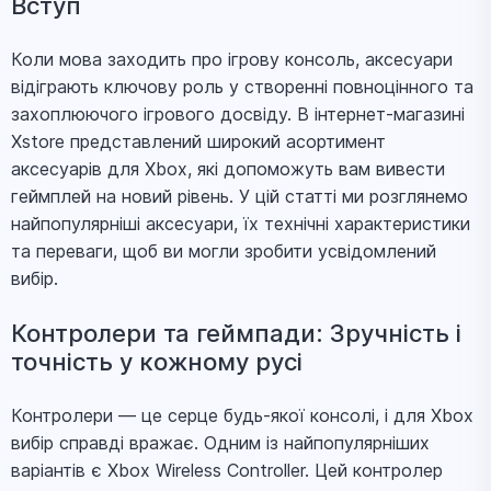
Вступ
2188 ₴
Electric Volt (QAU-00022)
Геймпад Microsoft Xbox Series X | S
Коли мова заходить про ігрову консоль, аксесуари
2399 ₴
Velocity Green (QAU-00091)
відіграють ключову роль у створенні повноцінного та
Геймпад Microsoft Xbox Series X | S Deep
захоплюючого ігрового досвіду. В інтернет-магазині
2499 ₴
Pink (QAU-00082)
Xstore представлений широкий асортимент
Гарнітура Microsoft Xbox Series Stereo
аксесуарів для Xbox, які допоможуть вам вивести
2699 ₴
Headset (8LI-00002)
геймплей на новий рівень. У цій статті ми розглянемо
Геймпад Microsoft Xbox Elite Wireless
найпопулярніші аксесуари, їх технічні характеристики
5639 ₴
Controller Series Black 2
та переваги, щоб ви могли зробити усвідомлений
вибір.
Контролери та геймпади: Зручність і
точність у кожному русі
Контролери — це серце будь-якої консолі, і для Xbox
вибір справді вражає. Одним із найпопулярніших
варіантів є Xbox Wireless Controller. Цей контролер