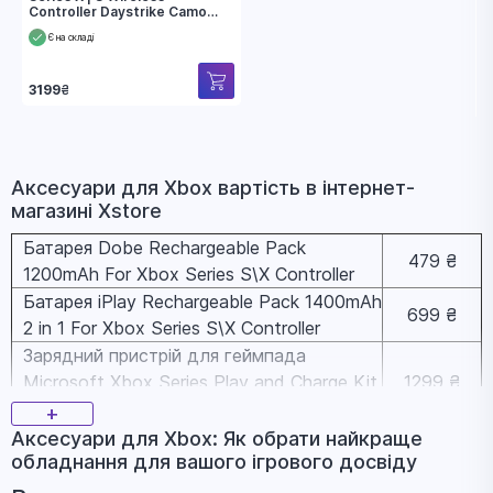
Controller Daystrike Camo
(QUA-00017)
Є на складі
3199
₴
Аксесуари для Xbox вapтіcть в інтернет-
магазині Xstore
Батарея Dobe Rechargeable Pack
479 ₴
1200mAh For Xbox Series S\X Controller
Батарея iPlay Rechargeable Pack 1400mAh
699 ₴
2 in 1 For Xbox Series S\X Controller
Зарядний пристрій для геймпада
Microsoft Xbox Series Play and Charge Kit
1299 ₴
(SXW-00002)
+
Захисний кейс для окулярів віртуальної
Аксесуари для Xbox: Як обрати найкраще
1999 ₴
обладнання для вашого ігрового досвіду
реальності Meta Quest 3
Геймпад Microsoft Xbox Series X | S