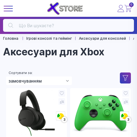
0
Головна
Ігрові консолі та геймінг
Аксесуари для консолей
А
Аксесуари для Xbox
Сортувати за:
замовчуванням
зростанням ціни
зменшенням ціни
назвою
3
3
рейтингом