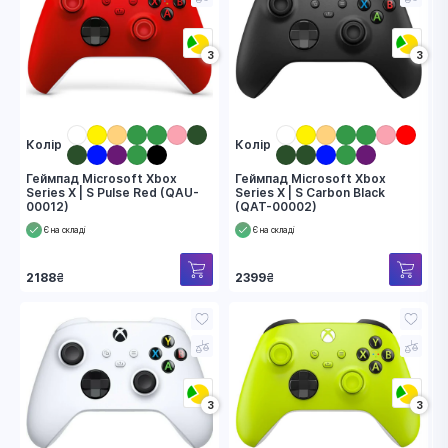
3
3
Колір
Колір
Геймпад Microsoft Xbox
Геймпад Microsoft Xbox
Series X | S Pulse Red (QAU-
Series X | S Carbon Black
00012)
(QAT-00002)
Є на складі
Є на складі
2188
₴
2399
₴
3
3