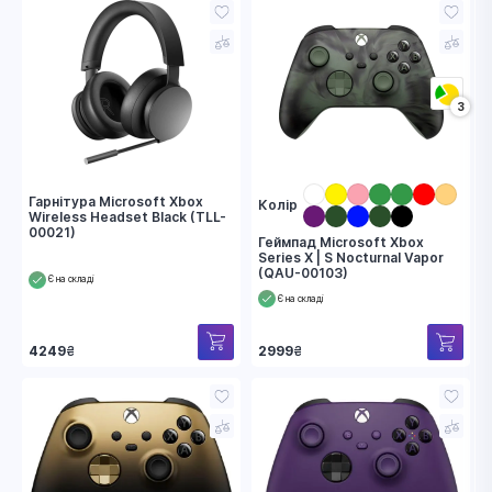
3
Гарнітура Microsoft Xbox
Колір
Wireless Headset Black (TLL-
00021)
Геймпад Microsoft Xbox
Series X | S Nocturnal Vapor
(QAU-00103)
Є на складі
Є на складі
4249
₴
2999
₴