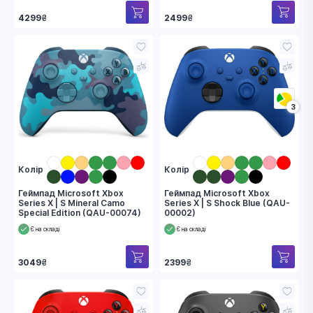
2499
₴
4299
₴
3
Колір
Колір
Геймпад Microsoft Xbox
Геймпад Microsoft Xbox
Series X | S Mineral Camo
Series X | S Shock Blue (QAU-
Special Edition (QAU-00074)
00002)
Є на складі
Є на складі
3049
₴
2399
₴