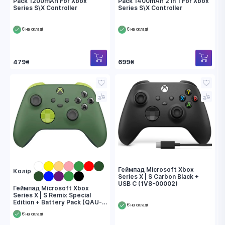
Pack 1200mAh For Xbox
Pack 1400mAh 2 in 1 For Xbox
Series S\X Controller
Series S\X Controller
Є на складі
Є на складі
479
₴
699
₴
Геймпад Microsoft Xbox
Колір
Series X | S Carbon Black +
USB C (1V8-00002)
Геймпад Microsoft Xbox
Series X | S Remix Special
Edition + Battery Pack (QAU-
Є на складі
00114)
Є на складі