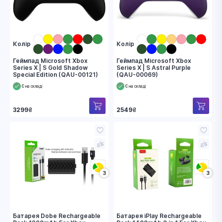
Колір
Колір
Геймпад Microsoft Xbox
Геймпад Microsoft Xbox
Series X | S Gold Shadow
Series X | S Astral Purple
Special Edition (QAU-00121)
(QAU-00069)
Є на складі
Є на складі
3299
₴
2549
₴
3
3
Батарея Dobe Rechargeable
Батарея iPlay Rechargeable