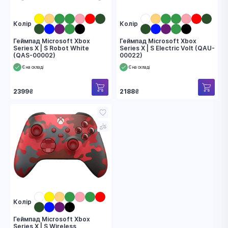
Колір
Колір
Геймпад Microsoft Xbox
Геймпад Microsoft Xbox
Series X | S Robot White
Series X | S Electric Volt (QAU-
(QAS-00002)
00022)
Є на складі
Є на складі
2399
₴
2188
₴
Колір
Геймпад Microsoft Xbox
Series X | S Wireless