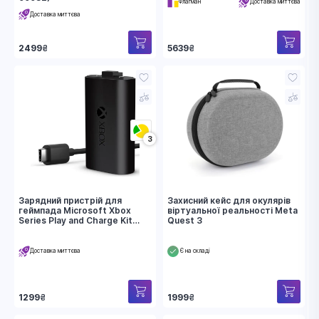
Флагман
Доставка миттєва
Доставка миттєва
5639
₴
2499
₴
3
Зарядний пристрій для
Захисний кейс для окулярів
геймпада Microsoft Xbox
віртуальної реальності Meta
Series Play and Charge Kit
Quest 3
(SXW-00002)
Доставка миттєва
Є на складі
1299
₴
1999
₴