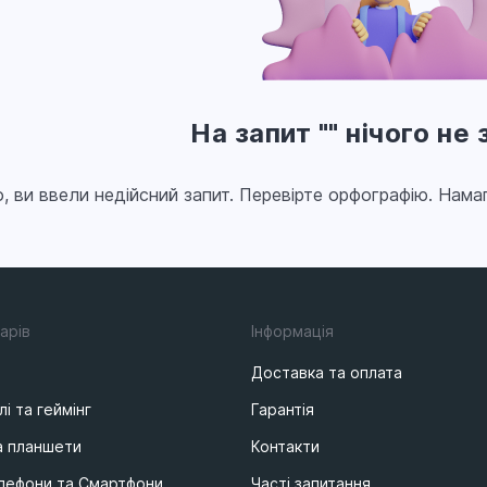
На запит
""
нічого не
 ви ввели недійсний запит. Перевірте орфографію. Нам
арів
Iнформацiя
Доставка та оплата
лі та геймінг
Гарантія
а планшети
Контакти
елефони та Смартфони
Часті запитання