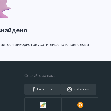
 знайдено
агайтеся використовувати лише ключові слова
Слiдкуйте за нами
Facebook
Instagram