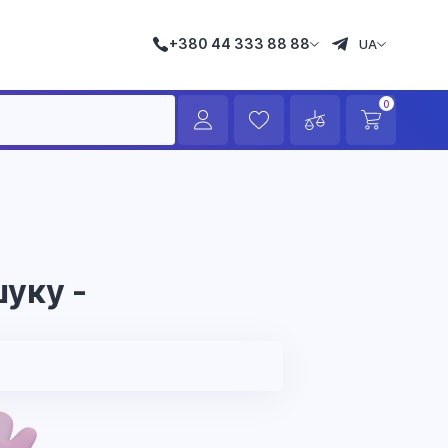
+380 44 333 88 88
UA
0
уку -