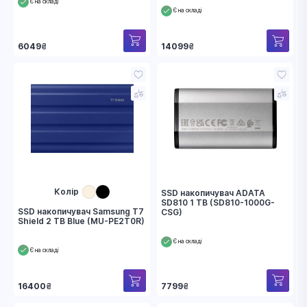
Є на складі
Є на складі
6049
₴
14099
₴
Колір
SSD накопичувач ADATA
SD810 1 TB (SD810-1000G-
SSD накопичувач Samsung T7
CSG)
Shield 2 TB Blue (MU-PE2T0R)
Є на складі
Є на складі
7799
₴
16400
₴