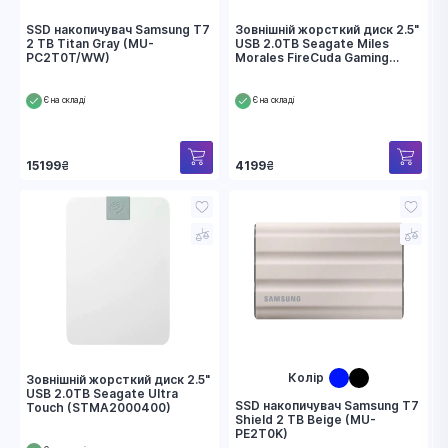
SSD накопичувач Samsung T7
Зовнішній жорсткий диск 2.5"
2 TB Titan Gray (MU-
USB 2.0TB Seagate Miles
PC2T0T/WW)
Morales FireCuda Gaming
Drive (STKL2000419)
Є на складі
Є на складі
15199
₴
4199
₴
Колір
Зовнішній жорсткий диск 2.5"
USB 2.0TB Seagate Ultra
SSD накопичувач Samsung T7
Touch (STMA2000400)
Shield 2 TB Beige (MU-
PE2T0K)