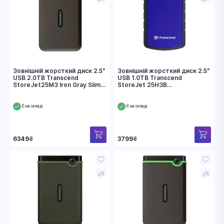
Зовнішній жорсткий диск 2.5"
Зовнішній жорсткий диск 2.5"
USB 2.0TB Transcend
USB 1.0TB Transcend
StoreJet25M3 Iron Gray Slim
StoreJet 25H3B
(TS2TSJ25M3S)
(TS1TSJ25H3B)
Є на складі
Є на складі
6349
₴
3799
₴