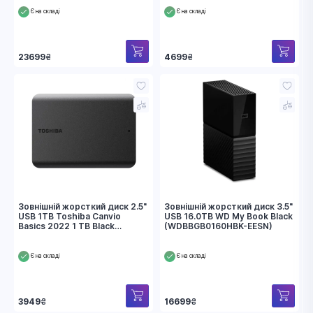
Є на складі
Є на складі
23699
₴
4699
₴
Зовнішній жорсткий диск 2.5"
Зовнішній жорсткий диск 3.5"
USB 1TB Toshiba Canvio
USB 16.0TB WD My Book Black
Basics 2022 1 TB Black
(WDBBGB0160HBK-EESN)
(HDTB510EK3AA)
Є на складі
Є на складі
3949
₴
16699
₴