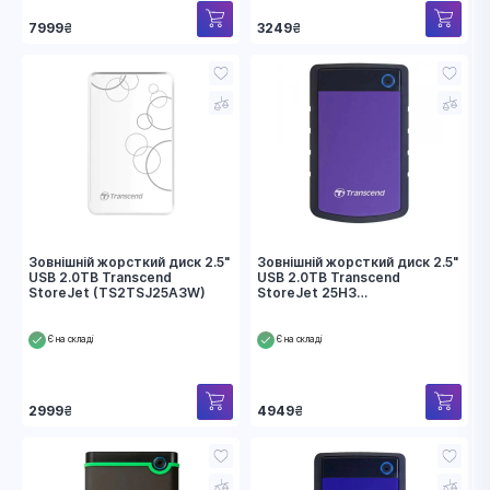
7999
₴
3249
₴
Зовнішній жорсткий диск 2.5"
Зовнішній жорсткий диск 2.5"
USB 2.0TB Transcend
USB 2.0TB Transcend
StoreJet (TS2TSJ25A3W)
StoreJet 25H3
(TS2TSJ25H3P)
Є на складі
Є на складі
2999
₴
4949
₴