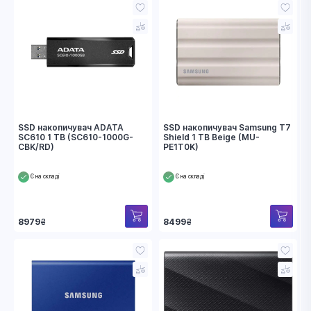
SSD накопичувач ADATA
SSD накопичувач Samsung T7
SC610 1 TB (SC610-1000G-
Shield 1 TB Beige (MU-
CBK/RD)
PE1T0K)
Є на складі
Є на складі
8979
₴
8499
₴