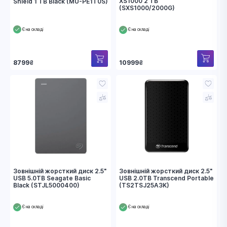
XS1000 2 TB
Shield 1 TB Black (MU-PE1T0S)
(SXS1000/2000G)
Є на складі
Є на складі
10999
₴
8799
₴
Зовнішній жорсткий диск 2.5"
Зовнішній жорсткий диск 2.5"
USB 5.0TB Seagate Basic
USB 2.0TB Transcend Portable
Black (STJL5000400)
(TS2TSJ25A3K)
Є на складі
Є на складі