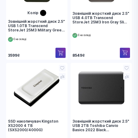
Колір
Зовнішній жорсткий диск 2.5"
USB 4.0TB Transcend
Зовнішній жорсткий диск 2.5"
StoreJet 25M3 Iron Gray Slim
USB 1.0TB Transcend
(TS4TSJ25M3S)
StoreJet 25M3 Military Green
Slim (TS1TSJ25M3G)
Є на складі
Є на складі
8549
₴
3599
₴
SSD накопичувач Kingston
Зовнішній жорсткий диск 2.5"
XS2000 4 TB
USB 2TB Toshiba Canvio
(SXS2000/4000G)
Basics 2022 Black
(HDTB520EK3AA)