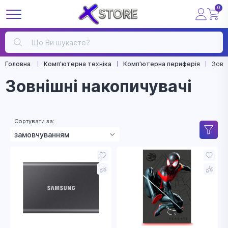
0
Головна
Комп'ютерна техніка
Комп'ютерна периферія
Зовн
Зовнішні накопичувачі
Сортувати за:
замовчуванням
зростанням ціни
зменшенням ціни
назвою
рейтингом