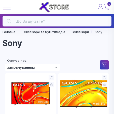
0
Головна
Телевізори та мультимедіа
Телевізори
Sony
Sony
Сортувати за:
замовчуванням
зростанням ціни
зменшенням ціни
назвою
рейтингом