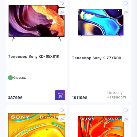
Телевізор Sony KD-65X81K
Телевізор Sony K-77XR80
Є на складі
Немає у
наявності
38799
₴
191199
₴