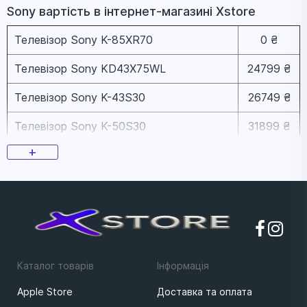
Sony вapтіcть в інтернет-магазині Xstore
Телевізор Sony K-85XR70
0 ₴
Телевізор Sony KD43X75WL
24799 ₴
Телевізор Sony K-43S30
26749 ₴
Телевізор Sony K-50S30
31899 ₴
+
Телевізор Sony KD55X75WL
35699 ₴
Телевізор Sony KD-65X81K
38799 ₴
Телевізор Sony KD65X80L
52299 ₴
Телевізор Sony K-75XR50
110899 ₴
Каталог товарів
Iнформацiя
Телевізор Sony K-77XR80
191199 ₴
Apple Store
Доставка та оплата