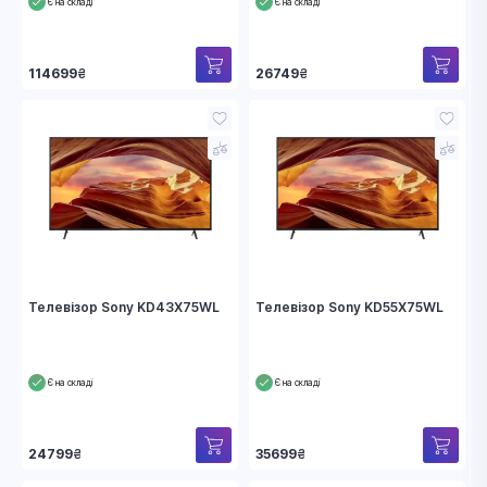
Є на складі
Є на складі
114699
₴
26749
₴
Телевізор Sony KD43X75WL
Телевізор Sony KD55X75WL
Є на складі
Є на складі
24799
₴
35699
₴