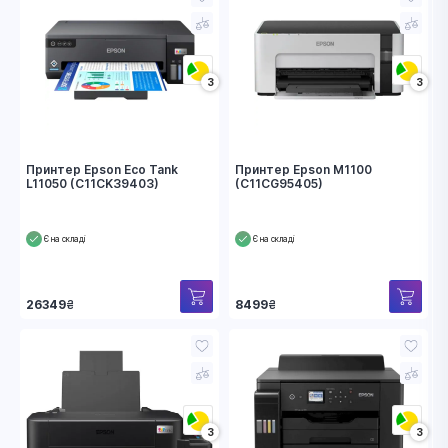
3
3
Принтер Epson Eco Tank
Принтер Epson M1100
L11050 (C11CK39403)
(C11CG95405)
Є на складі
Є на складі
26349
₴
8499
₴
3
3