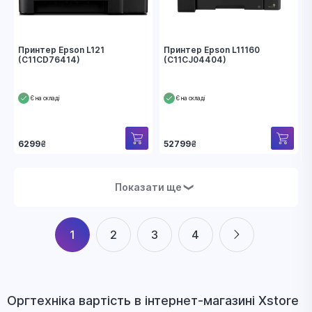
Принтер Epson L121
Принтер Epson L11160
(C11CD76414)
(C11CJ04404)
Є на складі
Є на складі
6299
₴
52799
₴
Показати ще
❯
1
2
3
4
Оргтехніка вapтіcть в інтернет-магазині Xstore