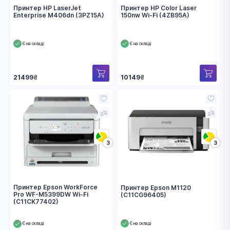
Принтер HP LaserJet
Принтер HP Color Laser
Enterprise M406dn (3PZ15A)
150nw Wi-Fi (4ZB95A)
Є на складі
Є на складі
21499
₴
10149
₴
3
3
Принтер Epson WorkForce
Принтер Epson M1120
Pro WF-M5399DW Wi-Fi
(C11CG96405)
(C11CK77402)
Є на складі
Є на складі