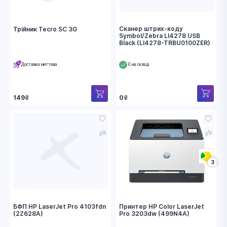
Сканер штрих-коду
Трійник Tecro SC 3G
Symbol/Zebra LI4278 USB
Black (LI4278-TRBU0100ZER)
Доставка миттєва
Є на складі
0
₴
149
₴
3
БФП HP LaserJet Pro 4103fdn
Принтер HP Color LaserJet
(2Z628A)
Pro 3203dw (499N4A)