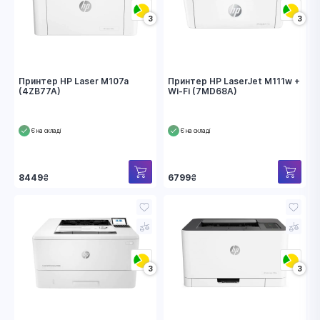
3
3
Принтер HP Laser M107a
Принтер HP LaserJet M111w +
(4ZB77A)
Wi-Fi (7MD68A)
Є на складі
Є на складі
8449
₴
6799
₴
3
3