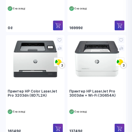
Є на складі
Є на складі
0
₴
16999
₴
3
3
Принтер HP Color LaserJet
Принтер HP LaserJet Pro
Pro 3203dn (8D7L2A)
3003dw + Wi-Fi (3G654A)
Є на складі
Є на складі
16149
₴
13749
₴