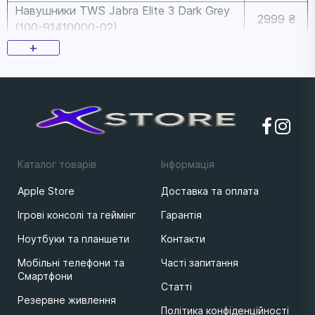
Навушники TWS Jabra Elite 3 Dark Grey
2999 ₴
(100-91410000-02)
Навушники TWS Jabra Elite 4 Active Mint
+
3099 ₴
(100-99180002-02)
Навушники TWS Jabra Elite 4 Grey (100-
3549 ₴
99183000-99)
Навушники TWS Jabra Elite 4 Active Navy
3649 ₴
(100-99180001-02)
Навушники Jabra Elite 5 Titanium Black
4099 ₴
(100-99181700-98)
Каталог товарів
Iнформацiя
Навушники TWS Jabra Elite 7 Pro Titanium
6499 ₴
Apple Store
Доставка та оплата
Black (100-99172701-98)
Ігрові консолі та геймінг
Гарантія
Ноутбуки та планшети
Контакти
Мобільні телефони та
Часті запитання
Смартфони
Статті
Резервне живлення
Політика конфіденційності