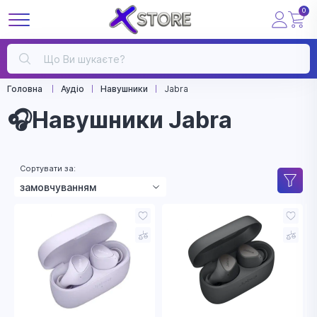
0
Головна
Аудіо
Навушники
Jabra
🎧Навушники Jabra
Сортувати за:
замовчуванням
зростанням ціни
зменшенням ціни
назвою
рейтингом