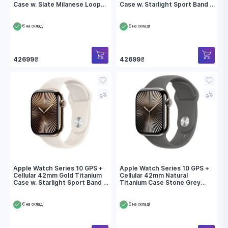
Case w. Slate Milanese Loop
Case w. Starlight Sport Band -
(MX053)
M/L (MX073)
Є на складі
Є на складі
42699
₴
42699
₴
Apple Watch Series 10 GPS +
Apple Watch Series 10 GPS +
Cellular 42mm Gold Titanium
Cellular 42mm Natural
Case w. Starlight Sport Band -
Titanium Case Stone Grey
S/M (MX063)
Sport Band - M/L (MWXE3)
Є на складі
Є на складі