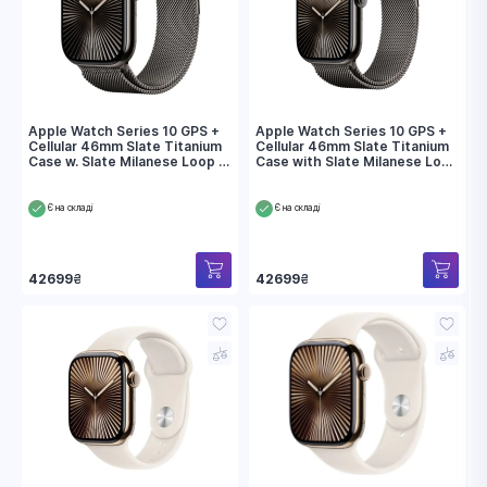
Apple Watch Series 10 GPS +
Apple Watch Series 10 GPS +
Cellular 46mm Slate Titanium
Cellular 46mm Slate Titanium
Case w. Slate Milanese Loop -
Case with Slate Milanese Loop
M/L (MWYW3)
- S/M (MC7R4)
Є на складі
Є на складі
42699
₴
42699
₴