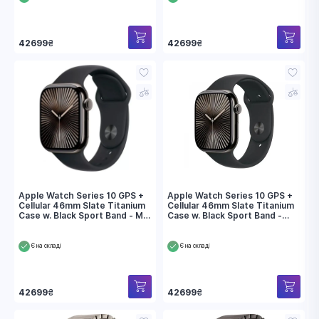
42699
₴
42699
₴
Apple Watch Series 10 GPS +
Apple Watch Series 10 GPS +
Cellular 46mm Slate Titanium
Cellular 46mm Slate Titanium
Case w. Black Sport Band - M/L
Case w. Black Sport Band -
(MWYE3)
S/M (MWYD3)
Є на складі
Є на складі
42699
₴
42699
₴