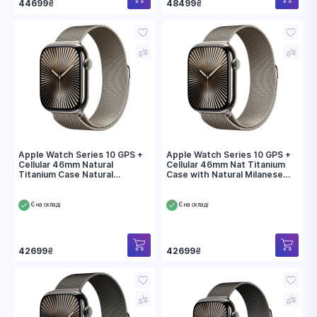
44699
₴
48499
₴
Apple Watch Series 10 GPS +
Apple Watch Series 10 GPS +
Cellular 46mm Natural
Cellular 46mm Nat Titanium
Titanium Case Natural
Case with Natural Milanese
Milanese Loop - M/L (MWYC)
Loop - S/M (MC7Q4)
Є на складі
Є на складі
42699
₴
42699
₴