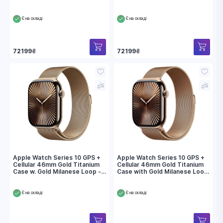
Link Bracelet (MX163)
(MX173)
Є на складі
Є на складі
72199
₴
72199
₴
Apple Watch Series 10 GPS +
Apple Watch Series 10 GPS +
Cellular 46mm Gold Titanium
Cellular 46mm Gold Titanium
Case w. Gold Milanese Loop -
Case with Gold Milanese Loop
M/L (MX003)
- S/M (MC7T4)
Є на складі
Є на складі