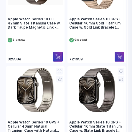
рейтингом
Apple Watch Series 10 LTE
Apple Watch Series 10 GPS +
42mm Slate Titanium Case w.
Cellular 46mm Gold Titanium
Dark Taupe Magnetic Link -
Case w. Gold Link Bracelet
S/M (MX0M3+MXWM3)
(MX183)
Є на складі
Є на складі
32599
₴
72199
₴
Apple Watch Series 10 GPS +
Apple Watch Series 10 GPS +
Cellular 46mm Natural
Cellular 46mm Slate Titanium
Titanium Case with Natural
Case w. Slate Link Bracelet