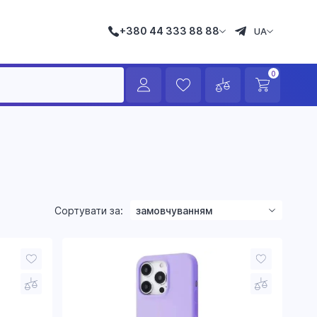
+380 44 333 88 88
UA
0
Сортувати за:
замовчуванням
зростанням ціни
зменшенням ціни
назвою