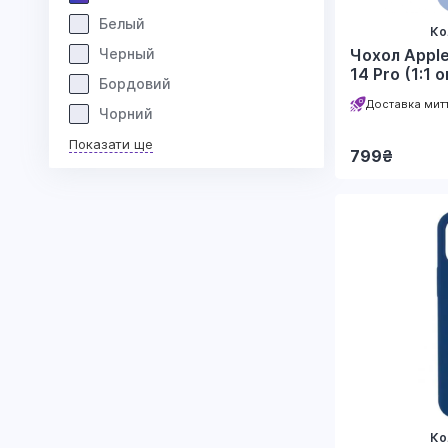
Белый
Ко
Черный
Чохол Apple
14 Pro (1:1 
Бордовий
Доставка мит
Чорний
Показати ще
799
₴
Ко