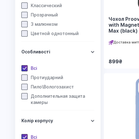
Классический
Прозрачный
Чохол Proo
З малюнком
with Magnet
Max (black)
Цветной однотонный
Доставка мит
Особливості
899
₴
Всі
Протиударний
Пило\Вологозахист
Дополнительная защита
камеры
Колір корпусу
Всі