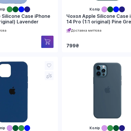
лір
Колір
 Silicone Case iPhone
Чохол Apple Silicone Case 
original) Lavender
14 Pro (1:1 original) Pine Gr
тєва
Доставка миттєва
799
₴
лір
Колір