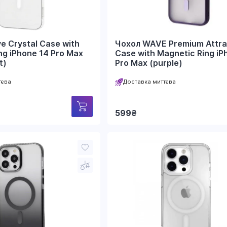
e Crystal Case with
Чохол WAVE Premium Attra
ng iPhone 14 Pro Max
Case with Magnetic Ring iP
t)
Pro Max (purple)
тєва
Доставка миттєва
599
₴