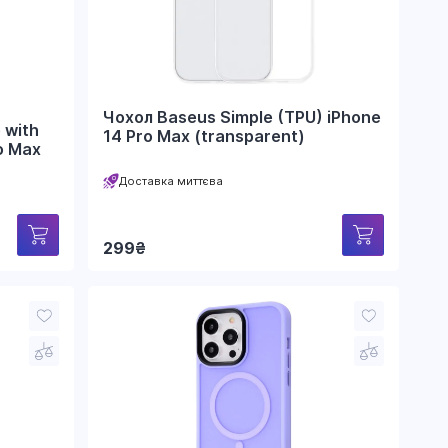
Чохол Baseus Simple (TPU) iPhone
 with
14 Pro Max (transparent)
o Max
Доставка миттєва
299
₴