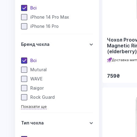
Всі
iPhone 14 Pro Max
iPhone 16 Pro
Чохол Proov
Бренд чохла
Magnetic Ri
(elderberry)
Доставка мит
Всі
Mutural
759
₴
WAVE
Raigor
Rock Guard
Показати ще
Тип чохла