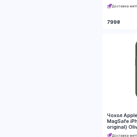
Доставка мит
799
₴
Чохол Apple
MagSafe iPh
original) Oli
Доставка мит