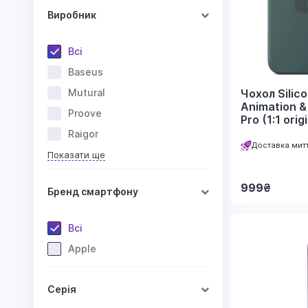
Виробник
Всі
Baseus
Mutural
Чохол Silic
Animation &
Proove
Pro (1:1 ori
Raigor
Доставка мит
Показати ще
999
₴
Бренд смартфону
Всі
Apple
Серія