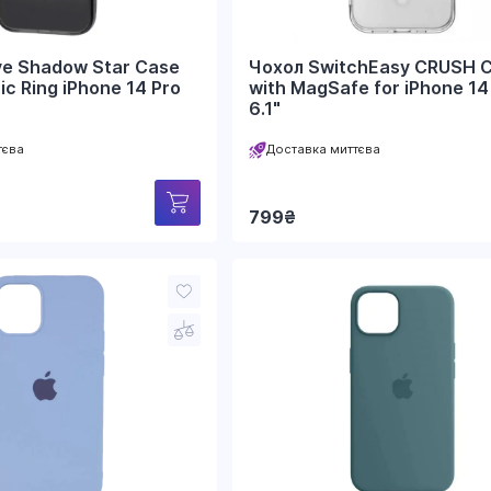
ve Shadow Star Case
Чохол SwitchEasy CRUSH 
ic Ring iPhone 14 Pro
with MagSafe for iPhone 14
6.1"
тєва
Доставка миттєва
799
₴