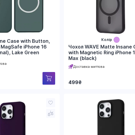
Колір
one Case with Button,
Чохол WAVE Matte Insane 
 MagSafe iPhone 16
with Magnetic Ring iPhone 
ginal), Lake Green
Max (black)
тєва
Доставка миттєва
499
₴