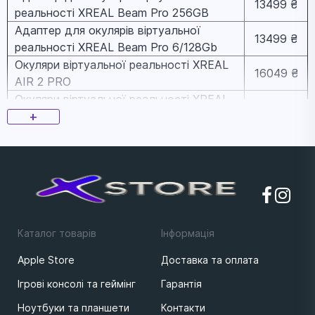
13499 ₴
реальності XREAL Beam Pro 256GB
Адаптер для окулярів віртуальної
13499 ₴
реальності XREAL Beam Pro 6/128Gb
Окуляри віртуальної реальності XREAL
16049 ₴
AIR 2 PRO
Окуляри віртуальної реальності XREAL
16999 ₴
AIR 2
+
Окуляри віртуальної реальності XREAL
19999 ₴
Air 2 Red
Окуляри віртуальної реальності XREAL
30799 ₴
One Pro
Окуляри віртуальної реальності XREAL
37999 ₴
Air 2 Ultra
Каталог товарів
Iнформацiя
Apple Store
Доставка та оплата
Ігрові консолі та геймінг
Гарантія
Ноутбуки та планшети
Контакти