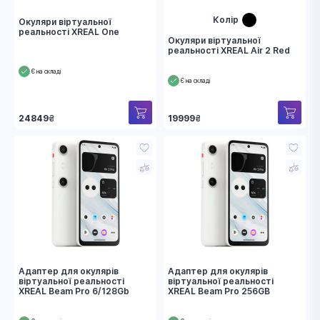
Колір
Окуляри віртуальної
реальності XREAL One
Окуляри віртуальної
реальності XREAL Air 2 Red
Є на складі
Є на складі
24849
₴
19999
₴
Адаптер для окулярів
Адаптер для окулярів
віртуальної реальності
віртуальної реальності
XREAL Beam Pro 6/128Gb
XREAL Beam Pro 256GB