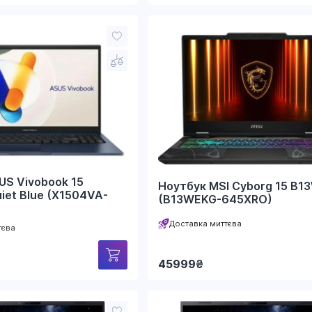
US Vivobook 15
Ноутбук MSI Cyborg 15 B1
iet Blue (X1504VA-
(B13WEKG-645XRO)
Доставка миттєва
тєва
45999
₴