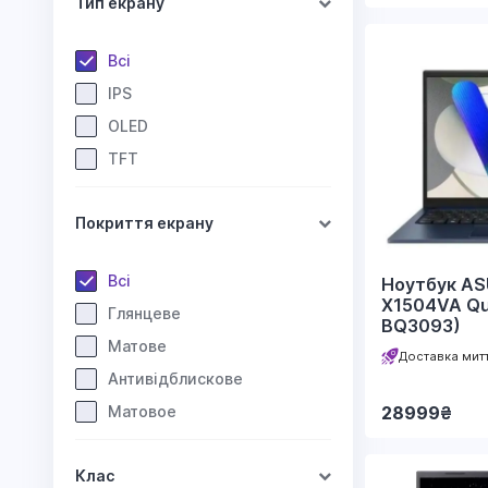
Тип екрану
Всі
IPS
OLED
TFT
Покриття екрану
Всі
Ноутбук AS
X1504VA Qu
Глянцеве
BQ3093)
Матове
Доставка мит
Антивідблискове
Матовое
28999
₴
Клас