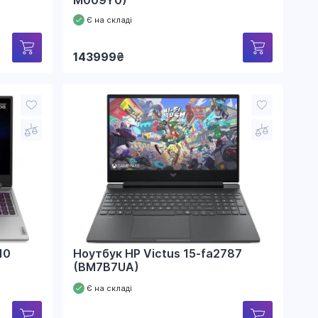
M009Y0)
Є на складі
143999
₴
10
Ноутбук HP Victus 15-fa2787
(BM7B7UA)
Є на складі