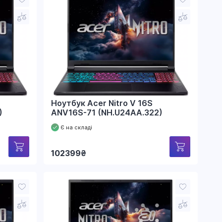
Ноутбук Acer Nitro V 16S
)
ANV16S-71 (NH.U24AA.322)
Є на складі
102399
₴