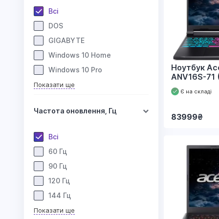
Всі
DOS
GIGABYTE
Windows 10 Home
Ноутбук Ace
Windows 10 Pro
ANV16S-71 
Показати ще
Є на складі
Частота оновлення, Гц
83999
₴
Всі
60 Гц
90 Гц
120 Гц
144 Гц
Показати ще