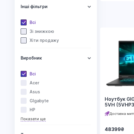
Інші фільтри
Всі
Зі знижкою
Хіти продажу
Виробник
Всі
Acer
Asus
Ноутбук GI
GIgabyte
5VH (5VHP
HP
Доставка мит
Показати ще
48399
₴