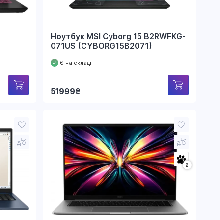
Ноутбук MSI Cyborg 15 B2RWFKG-
071US (CYBORG15B2071)
Є на складі
51999
₴
2