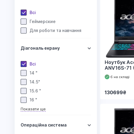
Всі
Геймерские
Для роботи та навчання
Діагональ екрану
Ноутбук Ace
Всі
ANV16S-71 
14 "
Є на складі
14.5"
15.6 "
130699
₴
16 "
Показати ще
Операційна система