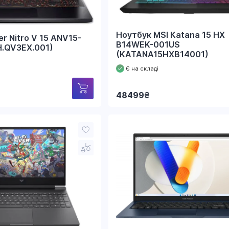
Ноутбук MSI Katana 15 HX
r Nitro V 15 ANV15-
B14WEK-001US
H.QV3EX.001)
(KATANA15HXB14001)
Є на складі
48499
₴