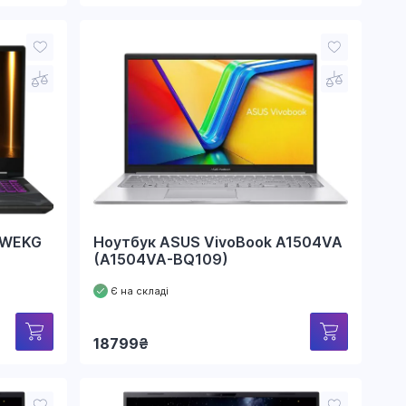
3WEKG
Ноутбук ASUS VivoBook A1504VA
(A1504VA-BQ109)
Є на складі
18799
₴