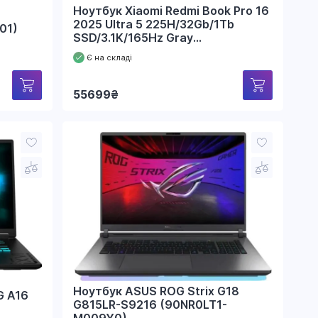
Ноутбук Xiaomi Redmi Book Pro 16
2025 Ultra 5 225H/32Gb/1Tb
01)
SSD/3.1K/165Hz Gray
(JYU4649CN)
Є на складі
55699
₴
Ноутбук ASUS ROG Strix G18
G A16
G815LR-S9216 (90NR0LT1-