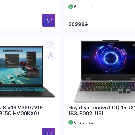
Є на складі
36999
₴
US V16 V3607VU-
Ноутбук Lenovo LOQ 15IRX
NB15Q1-M00KX0)
(83JE002LUS)
Є на складі