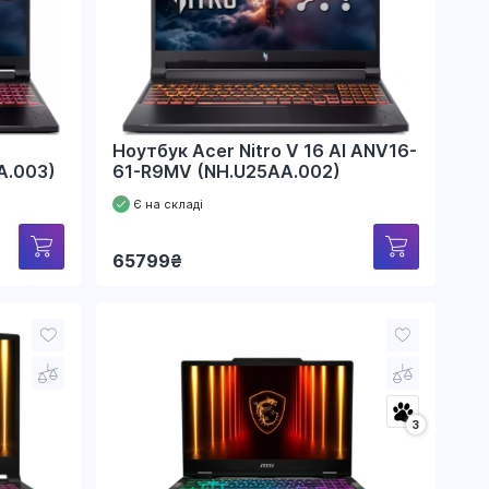
Ноутбук Acer Nitro V 16 AI ANV16-
A.003)
61-R9MV (NH.U25AA.002)
Є на складі
65799
₴
3