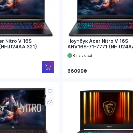
r Nitro V 16S
Ноутбук Acer Nitro V 16S
(NH.U24AA.321)
ANV16S-71-7771 (NH.U24A
Є на складі
66099
₴