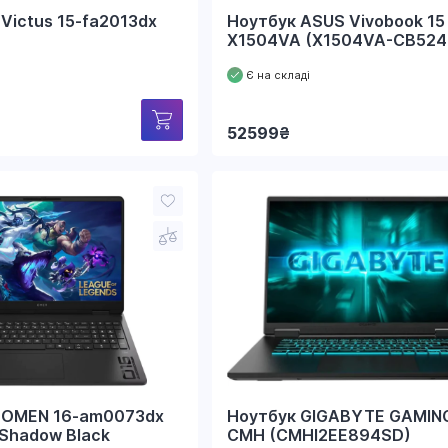
Victus 15-fa2013dx
Ноутбук ASUS Vivobook 15
X1504VA (X1504VA-CB524
Є на складі
52599
₴
 OMEN 16-am0073dx
Ноутбук GIGABYTE GAMIN
Shadow Black
CMH (CMHI2EE894SD)