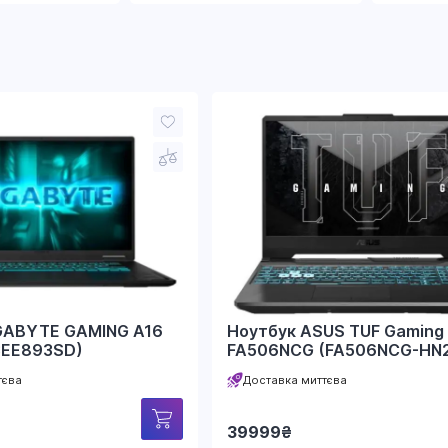
GABYTE GAMING A16
Ноутбук ASUS TUF Gaming
3EE893SD)
FA506NCG (FA506NCG-HN2
тєва
Доставка миттєва
39999
₴