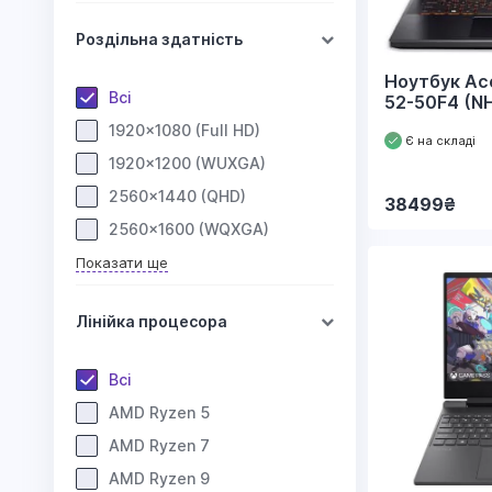
Роздільна здатність
Ноутбук Ace
Всі
52-50F4 (N
1920x1080 (Full HD)
Є на складі
1920x1200 (WUXGA)
2560x1440 (QHD)
38499
₴
2560x1600 (WQXGA)
Показати ще
Лінійка процесора
Всі
AMD Ryzen 5
AMD Ryzen 7
AMD Ryzen 9