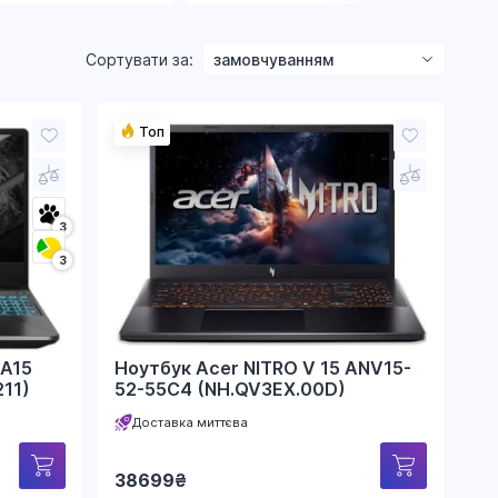
Сортувати за:
замовчуванням
зростанням ціни
Топ
зменшенням ціни
назвою
рейтингом
3
3
 A15
Ноутбук Acer NITRO V 15 ANV15-
11)
52-55C4 (NH.QV3EX.00D)
Доставка миттєва
38699
₴