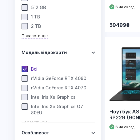
Є на складі
512 GB
1 TB
59499
₴
2 TB
Показати ще
Модель відеокарти
Всі
nVidia GeForce RTX 4060
nVidia GeForce RTX 4070
Intel Iris Xe Graphics
Intel Iris Xe Graphics G7
Ноутбук AS
80EU
RP229 (90
Показати ще
Є на складі
Особливості