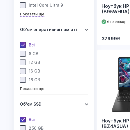
Intel Core Ultra 9
Ноутбук HP 
(B95WHUA)
Показати ще
Є на складі
Об'єм оперативної пам'яті
37999
₴
Всі
8 GB
12 GB
16 GB
18 GB
Показати ще
Об'єм SSD
Всі
Ноутбук HP
(BZ4A3UA) 
256 GB