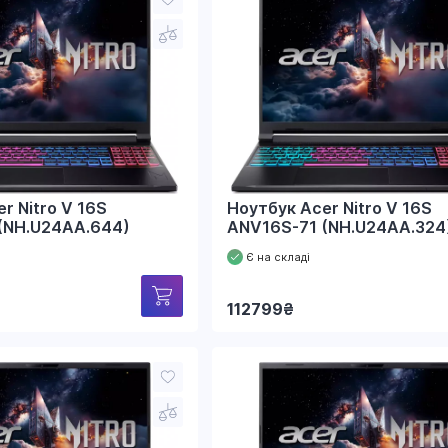
r Nitro V 16S
Ноутбук Acer Nitro V 16S
(NH.U24AA.644)
ANV16S-71 (NH.U24AA.324
Є на складі
112799
₴