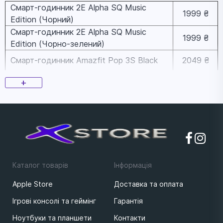
Смарт-годинник 2E Alpha SQ Music
1999 ₴
Edition (Чорний)
Смарт-годинник 2E Alpha SQ Music
1999 ₴
Edition (Чорно-зелений)
Смарт-годинник Amazfit Pop 3S Black
2049 ₴
Смарт-годинник Amazfit Pop 3R Black
2249 ₴
+
Смарт-годинник Amazfit Bip 5 Soft Black
2849 ₴
Смарт-годинник Amazfit GTR Mini
5449 ₴
Midnight Black
Каталог товарів
Iнформацiя
Apple Store
Доставка та оплата
Ігрові консолі та геймінг
Гарантія
Ноутбуки та планшети
Контакти