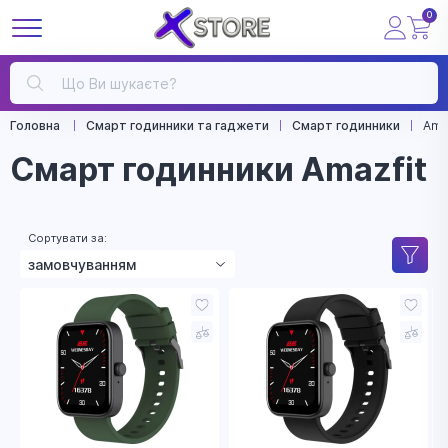
0
Головна
Смарт годинники та гаджети
Смарт годинники
Ama
Смарт годинники Amazfit
Сортувати за:
замовчуванням
зростанням ціни
зменшенням ціни
назвою
рейтингом