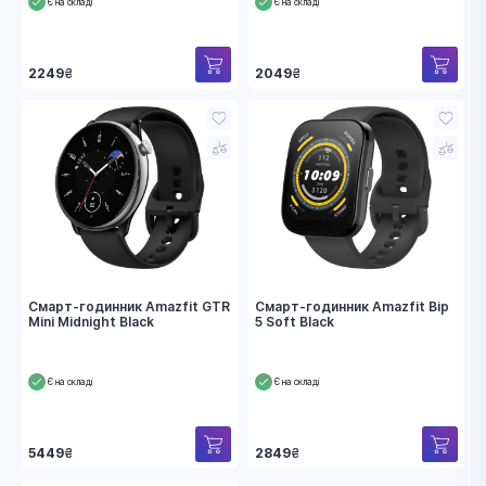
Є на складі
Є на складі
2249
₴
2049
₴
Смарт-годинник Amazfit GTR
Смарт-годинник Amazfit Bip
Mini Midnight Black
5 Soft Black
Є на складі
Є на складі
5449
₴
2849
₴