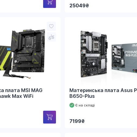
25049
₴
а плата MSI MAG
Материнська плата Asus P
awk Max WiFi
B650-Plus
Є на складі
7199
₴