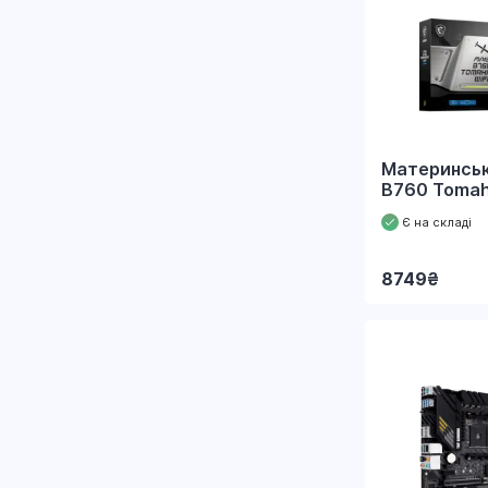
Материнськ
B760 Tomah
Є на складі
8749
₴