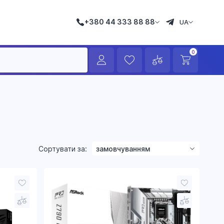
+380 44 333 88 88
UA
0
Сортувати за:
замовчуванням
зростанням ціни
зменшенням ціни
назвою