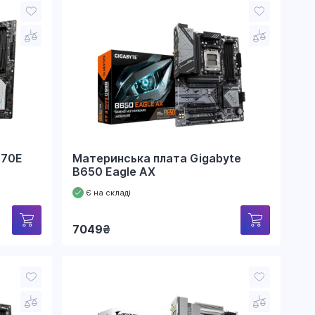
670E
Материнська плата Gigabyte
B650 Eagle AX
Є на складі
7049
₴