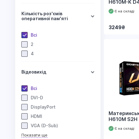
H610M-K D
Є на складі
Кількість роз'ємів
оперативної пам'яті
3249
₴
Всі
2
4
Відеовихід
Всі
DVI-D
DisplayPort
Материнськ
HDMI
H610M S2H
VGA (D-Sub)
Є на складі
Показати ще