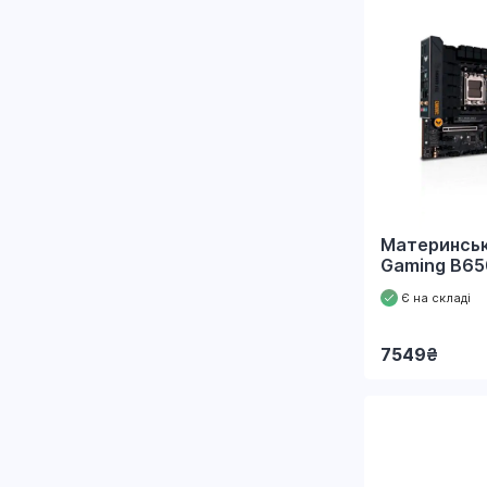
Материнськ
Gaming B65
Є на складі
7549
₴