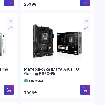
2599
₴
rime
Материнська плата Asus TUF
Gaming B650-Plus
Є на складі
7999
₴