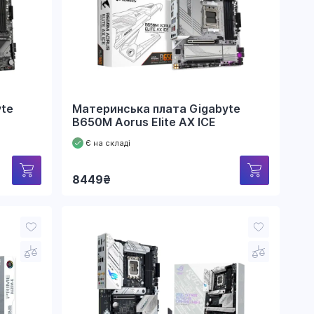
yte
Материнська плата Gigabyte
B650M Aorus Elite AX ICE
Є на складі
8449
₴