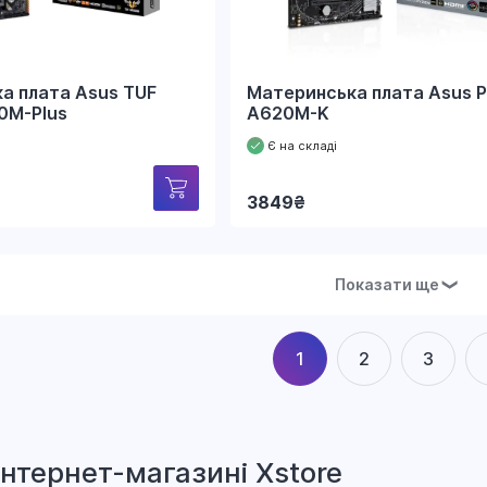
а плата Asus TUF
Материнська плата Asus P
0M-Plus
A620M-K
Є на складі
3849
₴
Показати ще
❯
1
2
3
інтернет-магазині Xstore