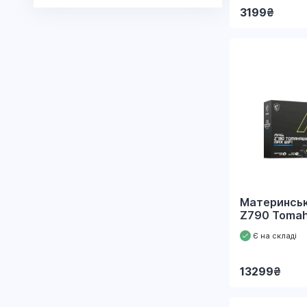
3199
₴
Материнськ
Z790 Tomah
Є на складі
13299
₴