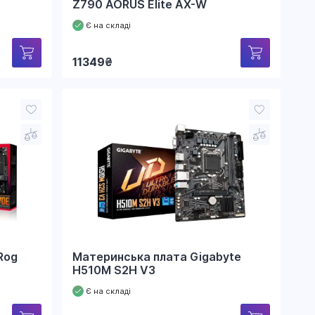
Z790 AORUS Elite AX-W
Є на складі
11349
₴
Rog
Материнська плата Gigabyte
H510M S2H V3
Є на складі