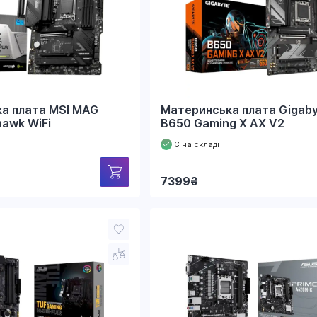
а плата MSI MAG
Материнська плата Gigab
awk WiFi
B650 Gaming X AX V2
Є на складі
7399
₴