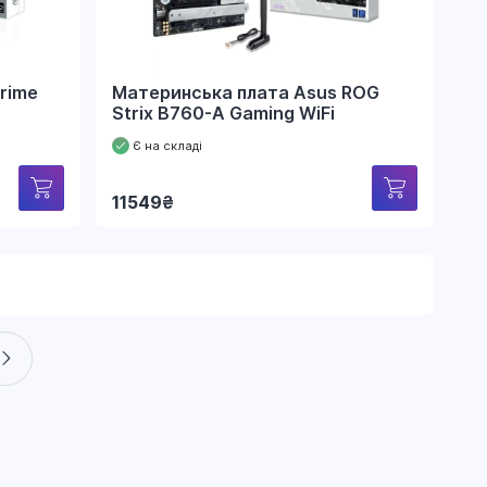
rime
Материнська плата Asus ROG
Strix B760-A Gaming WiFi
Є на складі
11549
₴