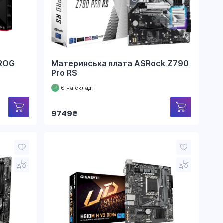
рейтингом
 ROG
Материнська плата ASRock Z790
Pro RS
Є на складі
9749
₴