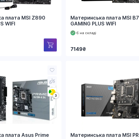
а плата MSI Z890
Материнська плата MSI B
S WIFI
GAMING PLUS WIFI
Є на складі
7149
₴
3
а плата Asus Prime
Материнська плата MSI P