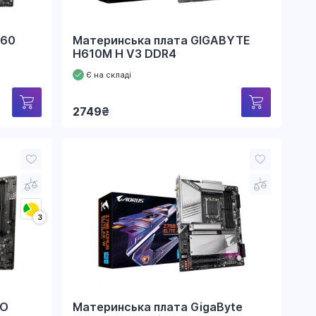
760
Материнська плата GIGABYTE
H610M H V3 DDR4
Є на складі
2749
₴
3
RO
Материнська плата GigaByte