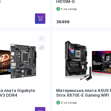
4
H610M-G
Є на складі
3649
₴
а плата Gigabyte
Материнська плата ASUS 
 V3 DDR4
Strix X870E-E Gaming WIFI
Є на складі