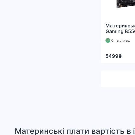
Материнськ
Gaming B55
Є на складі
5499
₴
Материнські плати вapтіcть в 