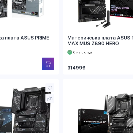
а плата ASUS PRIME
Материнcька плата ASUS
MAXIMUS Z890 HERO
Є на складі
31499
₴