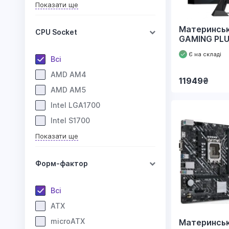
Показати ще
Материнськ
CPU Socket
GAMING PLU
Є на складі
Всі
AMD AM4
11949
₴
AMD AM5
Intel LGA1700
Intel S1700
Показати ще
Форм-фактор
Всі
ATX
microATX
Материнськ