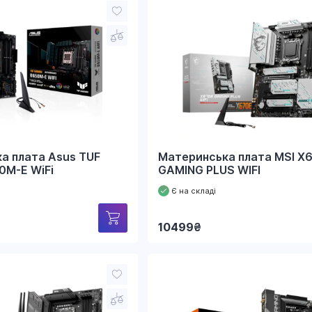
а плата Asus TUF
Материнська плата MSI X
0M-E WiFi
GAMING PLUS WIFI
Є на складі
10499
₴