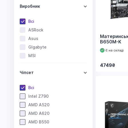
Виробник
Всі
ASRock
Материнськ
Asus
B650M-K
GIgabyte
Є на складі
MSI
4749
₴
Чіпсет
Всі
Intel Z790
AMD A520
AMD A620
AMD B550