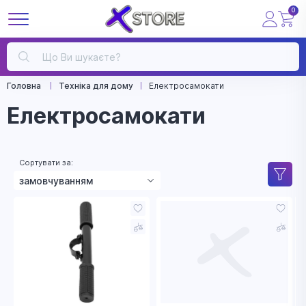
0
Головна
Техніка для дому
Електросамокати
Електросамокати
Сортувати за:
замовчуванням
зростанням ціни
зменшенням ціни
назвою
рейтингом