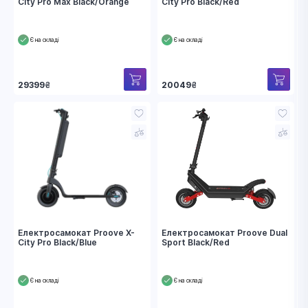
City Pro Max Black/Orange
City Pro Black/Red
Є на складі
Є на складі
29399
₴
20049
₴
Електросамокат Proove X-
Електросамокат Proove Dual
City Pro Black/Blue
Sport Black/Red
Є на складі
Є на складі