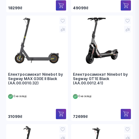
18299
₴
49099
₴
Електросамокат Ninebot by
Електросамокат Ninebot by
Segway MAX G30E II Black
Segway GT1E Black
(AA.00.0010.32)
(AA.00.0012.41)
Є на складі
Є на складі
31099
₴
72699
₴