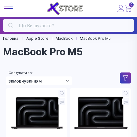
0
Головна
Apple Store
MacBook
MacBook Pro M5
MacBook Pro M5
Сортувати за:
замовчуванням
зростанням ціни
зменшенням ціни
назвою
рейтингом