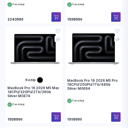
Є на складі
Є на складі
224399
₴
193899
₴
Колір
MacBook Pro 16 2026 M5 Pro
18CPU/20GPU/1Tb/48Gb
MacBook Pro 16 2026 M5 Max
Silver MGE64
18CPU/32GPU/2Tb/36Gb
Silver MGE74
Є на складі
Є на складі
191899
₴
193899
₴