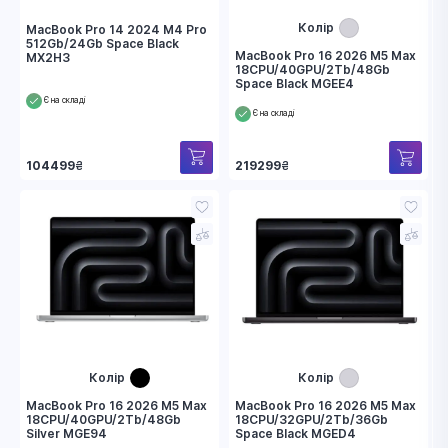
Колір
MacBook Pro 14 2024 M4 Pro
512Gb/24Gb Space Black
MacBook Pro 16 2026 M5 Max
MX2H3
18CPU/40GPU/2Tb/48Gb
Space Black MGEE4
Є на складі
Є на складі
104499
₴
219299
₴
Колір
Колір
MacBook Pro 16 2026 M5 Max
MacBook Pro 16 2026 M5 Max
18CPU/40GPU/2Tb/48Gb
18CPU/32GPU/2Tb/36Gb
Silver MGE94
Space Black MGED4