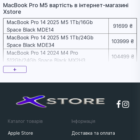
MacBook Pro M5 вapтіcть в інтернет-магазині
Xstore
MacBook Pro 14 2025 M5 1Tb/16Gb
91699 ₴
Space Black MDE14
MacBook Pro 14 2025 M5 1Tb/24Gb
103999 ₴
Space Black MDE34
MacBook Pro 14 2024 M4 Pro
104499 ₴
512Gb/24Gb Space Black MX2H3
MacBook Pro 14 2026 M5 Pro
+
15CPU/16GPU/1Tb/24Gb Space Black
115599 ₴
MGDR4
MacBook Pro 14 2026 M5 Pro
120199 ₴
15CPU/16GPU/1Tb/24Gb Silver MGDN4
MacBook Pro 16 2026 M5 Max
224399 ₴
18CPU/40GPU/2Tb/48Gb Silver MGE94
Каталог товарів
Iнформацiя
Apple Store
Доставка та оплата