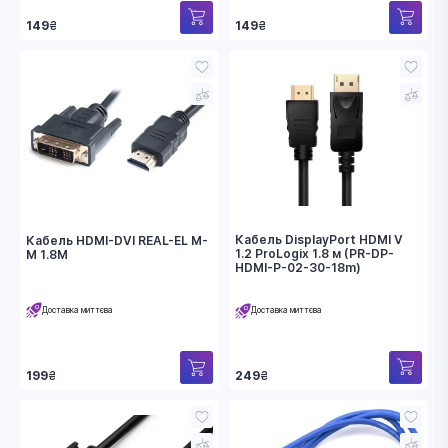
149
₴
149
₴
Кабель DisplayPort HDMI V
Кабель HDMI-DVI REAL-EL M-
1.2 ProLogix 1.8 м (PR-DP-
M 1.8M
HDMI-P-02-30-18m)
Доставка миттєва
Доставка миттєва
249
₴
199
₴