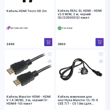
Кабель REAL-EL HDMI - HDMI
Кабель HDMI Tecro HD 2m
v2.0 M/M, 2 м, чорний
(EL123500012) пакет
Доставка миттєва
Є на складі
390
₴
249
₴
Кабель Maxxter HDMI - HDMI
Кабель живлення для
V 1.4 (M/M), 3 м, чорний (V-
ноутбука Maxxter CL-15-6
HDMI4-10) пакет
CEE 7/7 - C5 1.8м (для
ноутбука)