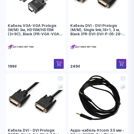
Кабель VGA-VGA Prologix
Кабель DVI - DVI Prologix
(M/M) 3м, HD15M/HD15M
(M/M), Single link,18+1, 3 м,
(3+9С), Black (PR-VGA-VGA-
Black (PR-DVI-DVI-P-05-28-
P-06-28-3m)
3m)
Доставка миттєва
Доставка миттєва
199
₴
249
₴
Кабель DVI - DVI Prologix
Аудіо-кабель Atcom 3.5 мм -