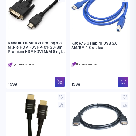
Кабель HDMI-DVI ProLogix 3
Кабель Gembird USB 3.0
м (PR-HDMI-DVI-P-01-30-3m)
AM/BM 1.8 м blue
Premium HDMI-DVI M/M Single
Link, 18+1, V 1.3
Доставка миттєва
Доставка миттєва
199
₴
159
₴