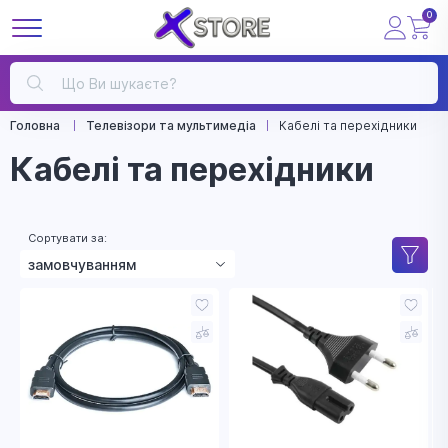
0
Головна
Телевізори та мультимедіа
Кабелі та перехідники
Кабелі та перехідники
Сортувати за:
замовчуванням
зростанням ціни
зменшенням ціни
назвою
рейтингом