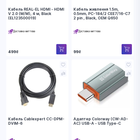
Кабель REAL-EL HDMI - HDMI
Кабель живлення 1.5m,
V 2.0 (M/M), 4 м, Black
0.5mm, PC-184/2 CEE7/16-C7
(EL123500019)
2 pin , Black, OEM Q650
Доставка миттєва
Доставка миттєва
499
₴
99
₴
Кабель Cablexpert CC-DPM-
Адаптер Colorway (CW-AD-
DVIM-6
AC) USB-A - USB Type-C