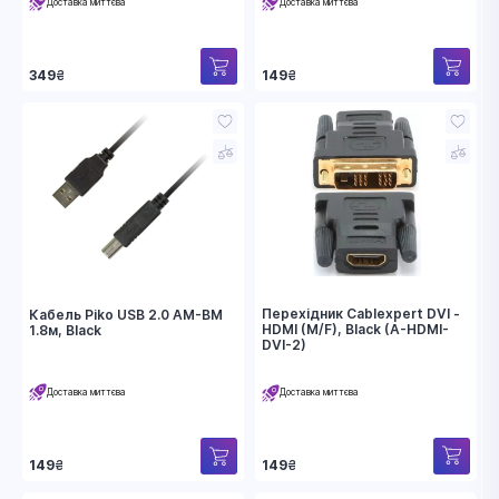
Доставка миттєва
Доставка миттєва
349
₴
149
₴
Перехідник Cablexpert DVI -
Кабель Piko USB 2.0 AM-BM
HDMI (M/F), Black (A-HDMI-
1.8м, Black
DVI-2)
Доставка миттєва
Доставка миттєва
149
₴
149
₴