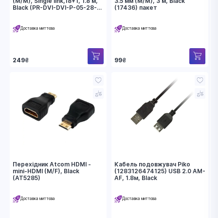
(M/M), Single link,18+1, 1.8 м,
3.5 мм (M/M), 3 м, Black
Black (PR-DVI-DVI-P-05-28-
(17436) пакет
18m)
Доставка миттєва
Доставка миттєва
249
₴
99
₴
Перехідник Atcom HDMI -
Кабель подовжувач Piko
mini-HDMI (M/F), Black
(1283126474125) USB 2.0 AM-
(AT5285)
AF, 1.8м, Black
Доставка миттєва
Доставка миттєва