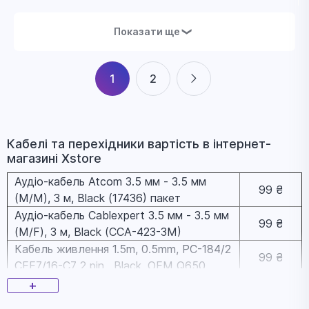
Показати ще
❯
1
2
Кабелі та перехідники вapтіcть в інтернет-
магазині Xstore
Аудіо-кабель Atcom 3.5 мм - 3.5 мм
99 ₴
(M/M), 3 м, Black (17436) пакет
Аудіо-кабель Cablexpert 3.5 мм - 3.5 мм
99 ₴
(M/F), 3 м, Black (CCA-423-3M)
Кабель живлення 1.5m, 0.5mm, PC-184/2
99 ₴
CEE7/16-C7 2 pin , Black, OEM Q650
Адаптер Colorway (CW-AD-AC) USB-A -
+
149 ₴
USB Type-C