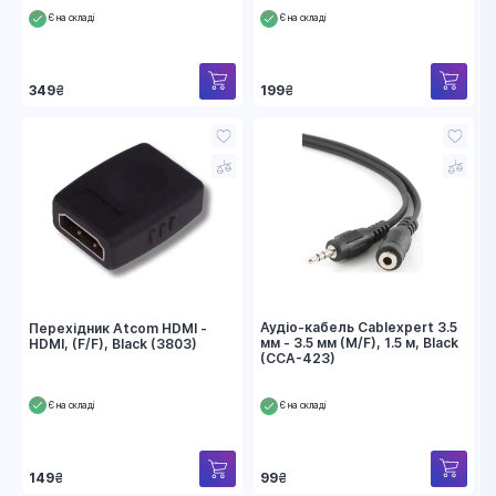
Є на складі
Є на складі
349
₴
199
₴
Аудіо-кабель Cablexpert 3.5
Перехідник Atcom HDMI -
мм - 3.5 мм (M/F), 1.5 м, Black
HDMI, (F/F), Black (3803)
(CCA-423)
Є на складі
Є на складі
99
₴
149
₴