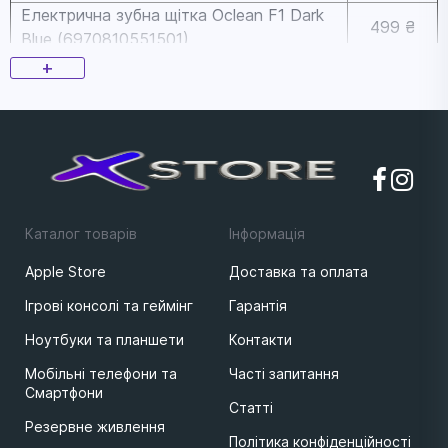
Електрична зубна щітка Oclean F1 Dark
499 ₴
Blue (6970810551501)
Електрична зубна щітка Oclean Endurance
+
Electric Toothbrush White
799 ₴
(6970810552393)
Електрична зубна щітка SOOCAS D3
1349 ₴
Green
Електрична зубна щітка SOOCAS D3 Pink
1399 ₴
Електрична зубна щітка Oclean X Pro
Каталог товарів
Iнформацiя
Digital Set Electric Toothbrush Champagne
3699 ₴
Apple Store
Доставка та оплата
Gold (6970810552577)
Електрична зубна щітка Oclean X Pro
Ігрові консолі та геймінг
Гарантія
Digital Set Electric Toothbrush Glamour
3799 ₴
Ноутбуки та планшети
Контакти
Silver (6970810552584)
Мобільні телефони та
Часті запитання
Смартфони
Статті
Резервне живлення
Політика конфіденційності