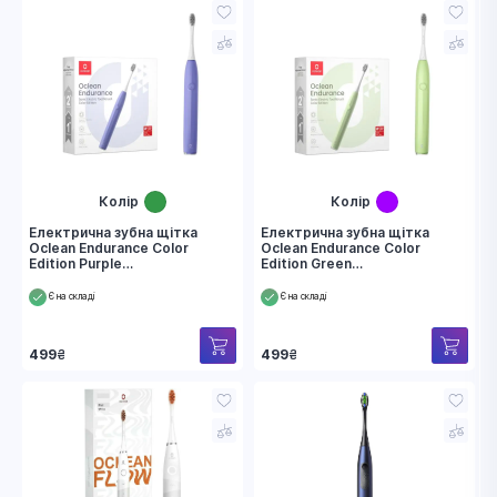
Колір
Колір
Електрична зубна щітка
Електрична зубна щітка
Oclean Endurance Color
Oclean Endurance Color
Edition Purple
Edition Green
(6970810552454)
(6970810552447)
Є на складі
Є на складі
499
₴
499
₴