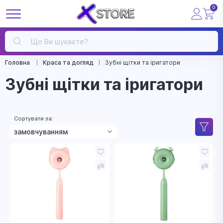
0
Головна
Краса та догляд
Зубні щітки та іригатори
Зубні щітки та іригатори
Сортувати за:
замовчуванням
зростанням ціни
зменшенням ціни
назвою
рейтингом