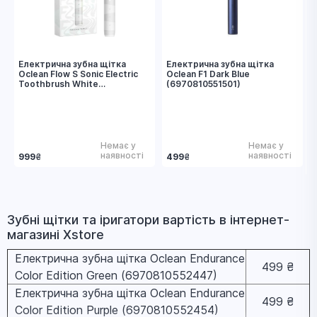
Електрична зубна щітка
Електрична зубна щітка
Oclean Flow S Sonic Electric
Oclean F1 Dark Blue
Toothbrush White
(6970810551501)
(6970810552959)
Немає у
Немає у
наявності
наявності
999
₴
499
₴
Зубні щітки та іригатори вapтіcть в інтернет-
магазині Xstore
Електрична зубна щітка Oclean Endurance
499 ₴
Color Edition Green (6970810552447)
Електрична зубна щітка Oclean Endurance
499 ₴
Color Edition Purple (6970810552454)