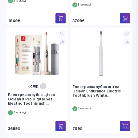
Є на складі
Є на складі
1849
₴
3799
₴
Колір
Електрична зубна щітка
Oclean Endurance Electric
Електрична зубна щітка
Toothbrush White
Oclean X Pro Digital Set
(6970810552393)
Electric Toothbrush
Champagne Gold
Є на складі
(6970810552577)
Є на складі
799
₴
3699
₴