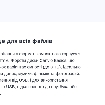
е для всіх файлів
рігання у форматі компактного корпусу з
тям. Жорсткі диски Canvio Basics, що
ох варіантах ємності (до 3 ТБ), ідеально
ня даних, музики, фільмів та фотографій.
лення від USB, і для використання
лю USB, підключеного до ноутбука або
.