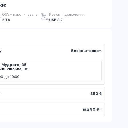
ки:
Об'єм накопичувача:
Роз'єм підключення:
2 Tb
USB 3.2
у
Безкоштовно
а Мудрого, 35
сильківська, 95
00 до 19:00
ю
350 ₴
від 80 ₴