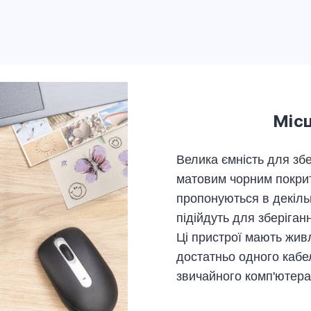
Місц
Велика ємність для збе
матовим чорним покрит
пропонуються в декільк
підійдуть для зберіган
Ці пристрої мають жив
достатньо одного кабе
звичайного комп'ютера