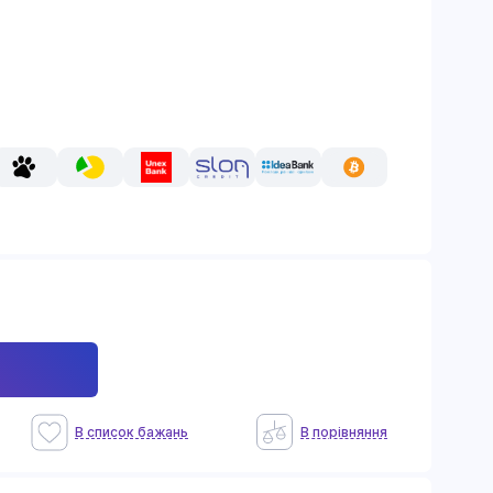
В список бажань
В порiвняння