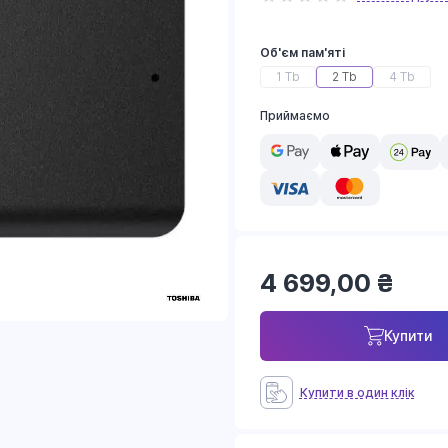
Об'єм пам'яті
1 Tb
2 Tb
4 Tb
Приймаємо
4 699,00
₴
Купити
Купити в один клік