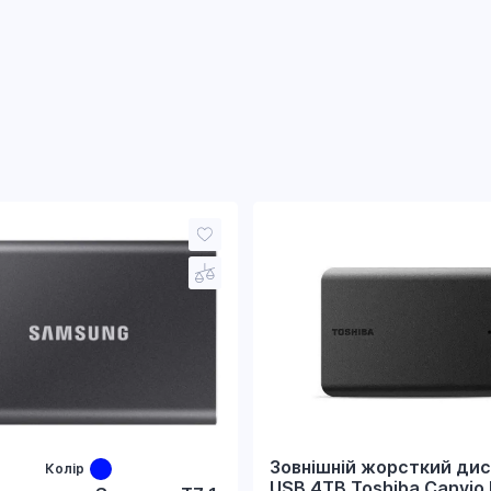
Зовнішній жорсткий дис
Колір
USB 4TB Toshiba Canvio 