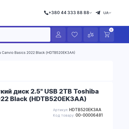
+380 44 333 88 88
UA
0
a Canvio Basics 2022 Black (HDTB520EK3AA)
кий диск 2.5" USB 2TB Toshiba
022 Black (HDTB520EK3AA)
HDTB520EK3AA
Артикул:
00-00006481
Код товару:
в