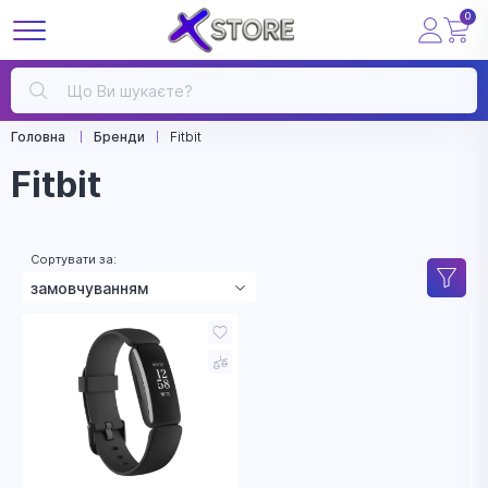
0
Головна
Бренди
Fitbit
Fitbit
Сортувати за:
замовчуванням
зростанням ціни
зменшенням ціни
назвою
рейтингом