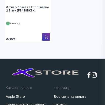
Фітнес-браслет Fitbit Inspire
2 Black (FB418BKBK)
Є на складі
2799
₴
Каталог товарів
Iнформацiя
Apple Store
Доставка та оплата
Ігрові консолі та геймінг
Гарантія