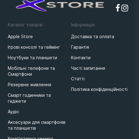
Каталог товарів
Iнформацiя
Apple Store
Доставка та оплата
Ігрові консолі та геймінг
Гарантія
Ноутбуки та планшети
Контакти
Мобільні телефони та
Часті запитання
Смартфони
Статті
Резервне живлення
Політика конфіденційності
Смарт годинники та
гаджети
Аудіо
Аксесуари для смартфонів
та планшетів
Комп'ютерна техніка