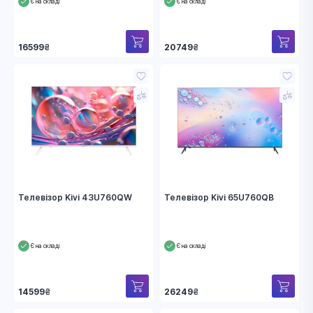
Є на складі
Є на складі
16599
₴
20749
₴
Телевізор Kivi 43U760QW
Телевізор Kivi 65U760QB
Є на складі
Є на складі
14599
₴
26249
₴