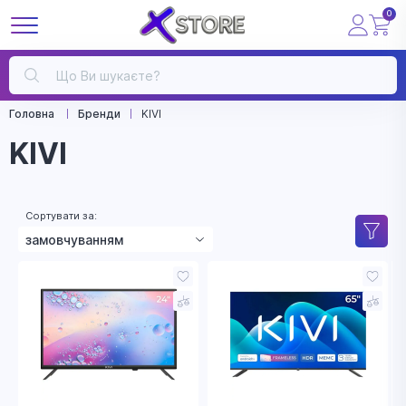
0
Головна
Бренди
KIVI
KIVI
Сортувати за:
замовчуванням
зростанням ціни
зменшенням ціни
назвою
рейтингом