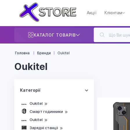
Акції
Клієнтам
КАТАЛОГ ТОВАРІВ
Головна
Бренди
Oukitel
Oukitel
Категорії
Oukitel
Смарт годинники
Oukitel
Зарядні станціі