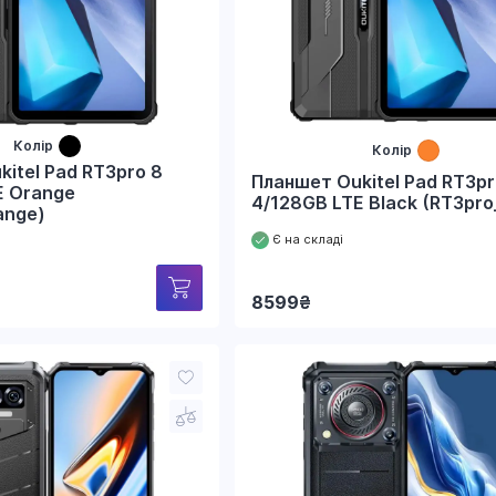
Колір
Колір
itel Pad RT3pro 8
Планшет Oukitel Pad RT3pr
E Orange
4/128GB LTE Black (RT3pro
ange)
Є на складі
8599
₴