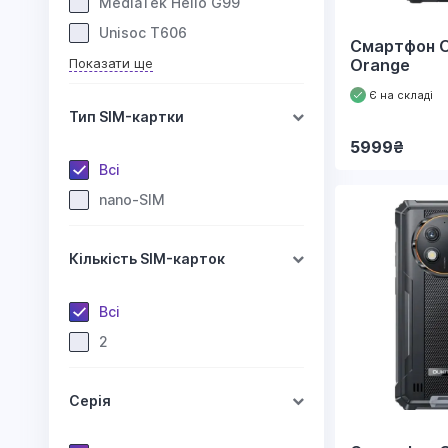
MediaTek Helio G99
Unisoc T606
Смартфон O
Показати ще
Orange
Є на складі
Тип SIM-картки
5999
₴
Всі
nano-SIM
Кількість SIM-карток
Всі
2
Серія