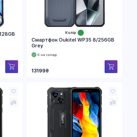
Колір
/128GB
Смартфон Oukitel WP35 8/256GB
Grey
Є на складі
13199
₴