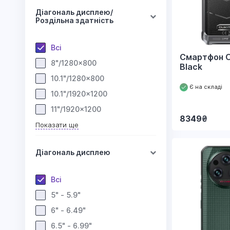
Діагональ дисплею/
Роздільна здатність
Всі
Смартфон O
8"/1280x800
Black
10.1"/1280x800
Є на складі
10.1"/1920x1200
11"/1920x1200
8349
₴
Показати ще
Діагональ дисплею
Всі
5" - 5.9"
6" - 6.49"
6.5" - 6.99"