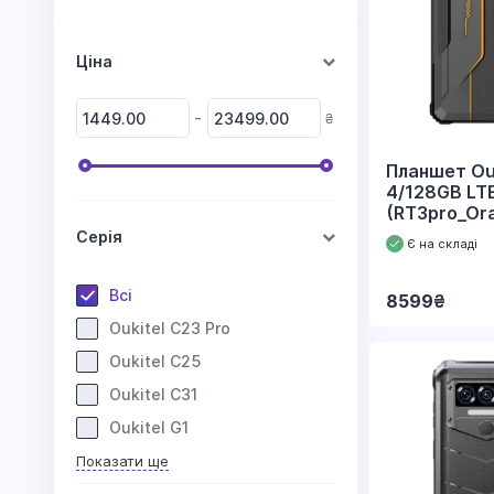
Ціна
-
₴
Планшет Ouk
4/128GB LT
(RT3pro_Or
Серія
Є на складі
Всі
8599
₴
Oukitel C23 Pro
Oukitel C25
Oukitel C31
Oukitel G1
Показати ще