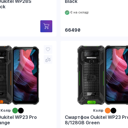
ukitel WP28S
Black
ack
Є на складі
6649
₴
Колір
Колір
ukitel WP23 Pro
Смартфон Oukitel WP23 Pr
ange
8/128GB Green