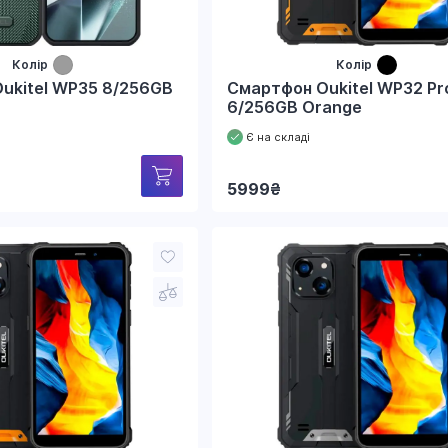
Колір
Колір
ukitel WP35 8/256GB
Смартфон Oukitel WP32 Pr
6/256GB Orange
Є на складі
5999
₴