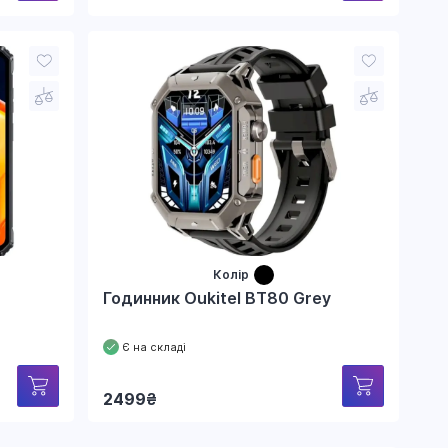
Колір
Годинник Oukitel BT80 Grey
Є на складі
2499
₴