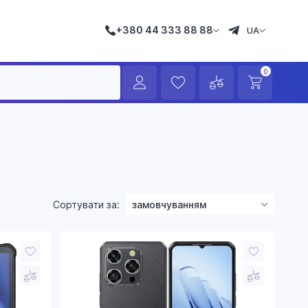
+380 44 333 88 88
UA
0
Сортувати за:
замовчуванням
зростанням ціни
зменшенням ціни
назвою