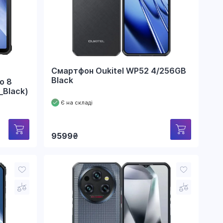
рейтингом
Смартфон Oukitel WP52 4/256GB
Black
o 8
_Black)
Є на складі
9599
₴