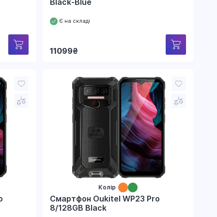
Black-Blue
Є на складі
11099
₴
Колір
o
Смартфон Oukitel WP23 Pro
8/128GB Black