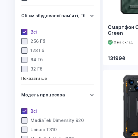
Об'єм вбудованої пам'яті, Гб
Смартфон O
Всі
Green
256 Гб
Є на складі
128 Гб
13199
₴
64 Гб
32 Гб
Показати ще
Модель процесора
Всі
MediaTek Dimensity 920
Unisoc T310