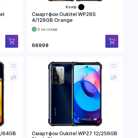
Колір
el
Смартфон Oukitel WP28S
4/128GB Orange
Є на складі
6699
₴
4/64GB
Смартфон Oukitel WP27 12/256GB