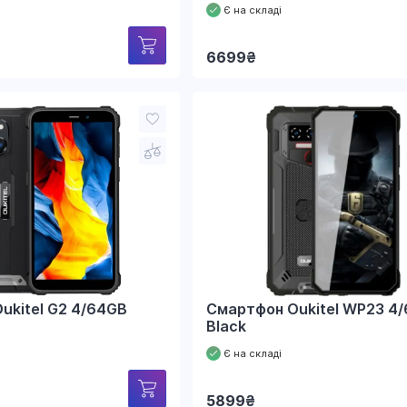
Є на складі
6699
₴
ukitel G2 4/64GB
Смартфон Oukitel WP23 4
Black
Є на складі
5899
₴