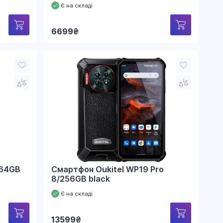
Є на складі
6699
₴
/64GB
Смартфон Oukitel WP19 Pro
8/256GB black
Є на складі
13599
₴