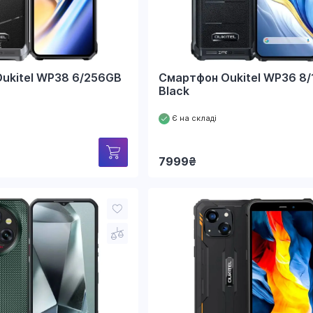
ukitel WP38 6/256GB
Смартфон Oukitel WP36 8
Black
Є на складі
7999
₴