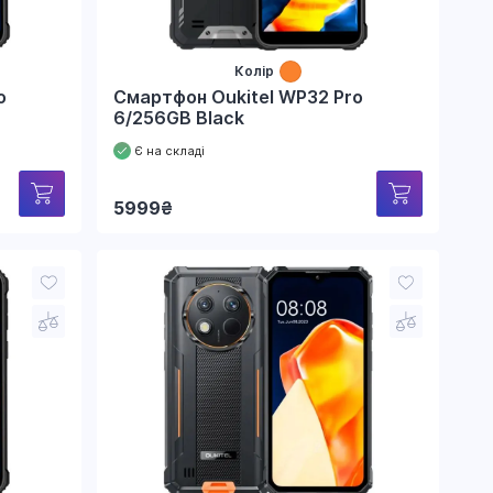
Колір
o
Смартфон Oukitel WP32 Pro
6/256GB Black
Є на складі
5999
₴