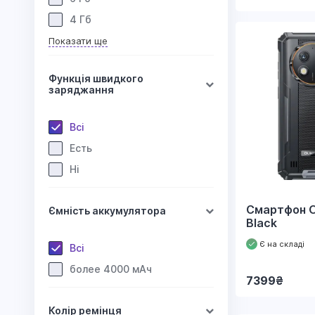
4 Гб
Показати ще
Функція швидкого
заряджання
Всі
Есть
Ні
Смартфон O
Ємність аккумулятора
Black
Є на складі
Всі
более 4000 мАч
7399
₴
Колір ремінця