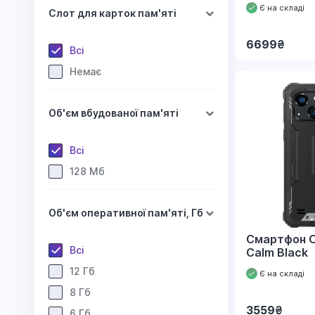
Є на складі
Слот для карток пам'яті
6699
₴
Всі
Немає
Об'єм вбудованої пам'яті
Всі
128 Мб
Об'єм оперативної пам'яті, Гб
Смартфон O
Всі
Calm Black
12 Гб
Є на складі
8 Гб
3559
₴
6 Гб