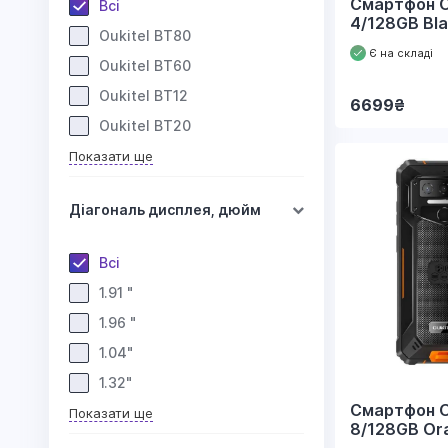
Смартфон O
Всі
4/128GB Bl
Oukitel BT80
Є на складі
Oukitel BT60
Oukitel BT12
6699
₴
Oukitel BT20
Показати ще
Діагональ дисплея, дюйм
Всі
1.91 "
1.96 "
1.04"
1.32"
Смартфон O
Показати ще
8/128GB Or