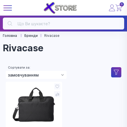
0
Головна
Бренди
Rivacase
Rivacase
Сортувати за:
замовчуванням
зростанням ціни
зменшенням ціни
назвою
рейтингом