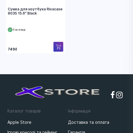
Сумка для ноутбука Rivacase
8035 15.6" Black
Є на складі
749
₴
Каталог товарів
Iнформацiя
Apple Store
Доставка та оплата
Ігрові консолі та геймінг
Гарантія