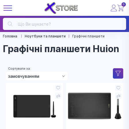
0
Головна
Ноутбуки та планшети
Графічні планшети
Графічні планшети Huion
Сортувати за:
замовчуванням
зростанням ціни
зменшенням ціни
назвою
рейтингом