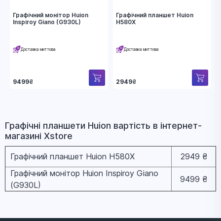
Графічний монітор Huion
Графічний планшет Huion
Inspiroy Giano (G930L)
H580X
Доставка миттєва
Доставка миттєва
9499
₴
2949
₴
Графічні планшети Huion вapтіcть в інтернет-
магазині Xstore
Графічний планшет Huion H580X
2949 ₴
Графічний монітор Huion Inspiroy Giano
9499 ₴
(G930L)