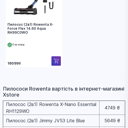
Пилосос (2в1) Rowenta X-
Force Flex 14.60 Aqua
RH99C0WO
Є на складі
16099
₴
Пилососи Rowenta вapтіcть в інтернет-магазині
Xstore
Пилосос (2в1) Rowenta X-Nano Essential
4749 ₴
RH1129WO
Пилосос (2в1) Jimmy JV53 Lite Blue
5649 ₴