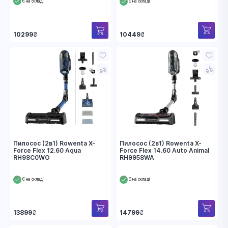
Є на складі
Є на складі
10449
₴
10299
₴
Пилосос (2в1) Rowenta X-
Пилосос (2в1) Rowenta X-
Force Flex 12.60 Aqua
Force Flex 14.60 Auto Animal
RH98C0WO
RH9958WA
Є на складі
Є на складі
13899
₴
14799
₴