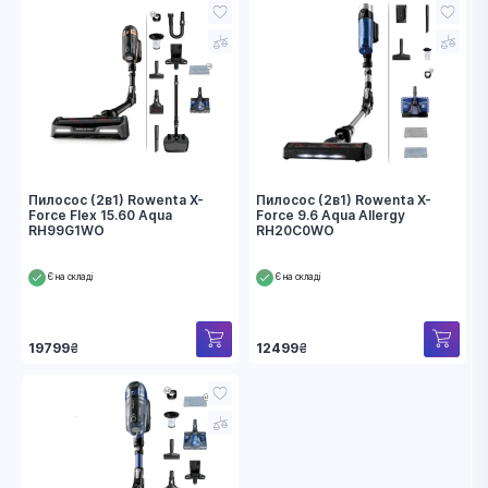
Пилосос (2в1) Rowenta X-
Пилосос (2в1) Rowenta X-
Force Flex 15.60 Aqua
Force 9.6 Aqua Allergy
RH99G1WO
RH20C0WO
Є на складі
Є на складі
19799
₴
12499
₴