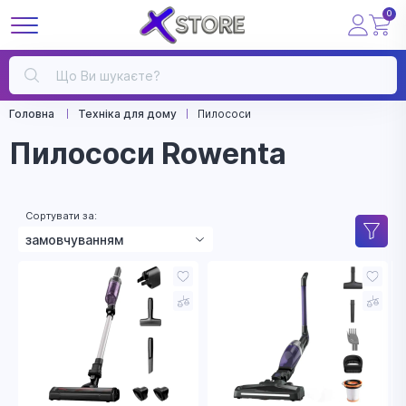
0
Головна
Техніка для дому
Пилососи
Пилососи Rowenta
Сортувати за:
замовчуванням
зростанням ціни
зменшенням ціни
назвою
рейтингом