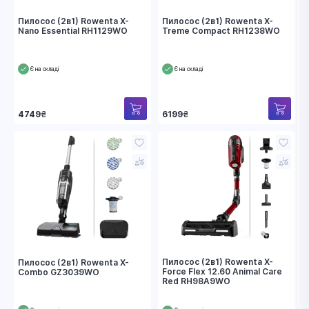
Пилосос (2в1) Rowenta X-
Пилосос (2в1) Rowenta X-
Nano Essential RH1129WO
Treme Compact RH1238WO
Є на складі
Є на складі
4749
₴
6199
₴
Пилосос (2в1) Rowenta X-
Пилосос (2в1) Rowenta X-
Force Flex 12.60 Animal Care
Combo GZ3039WO
Red RH98A9WO