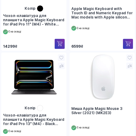
Колір
Apple Magic Keyboard with
Touch ID and Numeric Keypad for
Чохол-клавіатура для
Mac models with Apple silicon
планшета Apple Magic Keyboard
(MK2C3)
for iPad Pro 11" (M4) - White
(MWR03)
Є на складі
Є на складі
6599
₴
14299
₴
Колір
Миша Apple Magic Mouse 3
Silver (2021) (MK2E3)
Чохол-клавіатура для
планшета Apple Magic Keyboard
for iPad Pro 13" (M4) - Black
(MWR53)
Є на складі
Є на складі