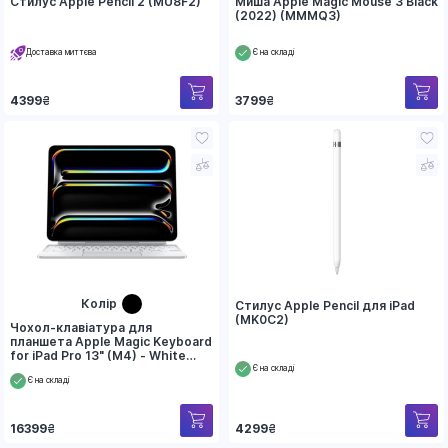
Стилус Apple Pencil 2 (MU8F2)
Миша Apple Magic Mouse 3 Black
(2022) (MMMQ3)
Доставка миттєва
Є на складі
4399
₴
3799
₴
Колір
Стилус Apple Pencil для iPad
(MK0C2)
Чохол-клавіатура для
планшета Apple Magic Keyboard
for iPad Pro 13" (M4) - White
(MWR43)
Є на складі
Є на складі
16399
₴
4299
₴