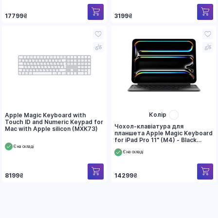
17799
₴
3199
₴
Колір
Apple Magic Keyboard with
Touch ID and Numeric Keypad for
Чохол-клавіатура для
Mac with Apple silicon (MXK73)
планшета Apple Magic Keyboard
for iPad Pro 11" (M4) - Black
(MWR23)
Є на складі
Є на складі
8199
₴
14299
₴