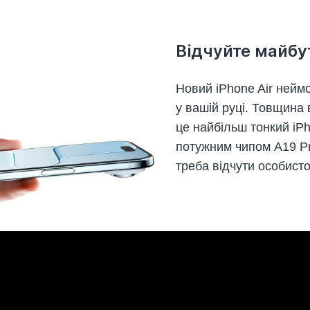
Відчуйте майбу
Новий iPhone Air неймо
у вашій руці. Товщина 
це найбільш тонкий iP
потужним чипом A19 Pr
треба відчути особисто