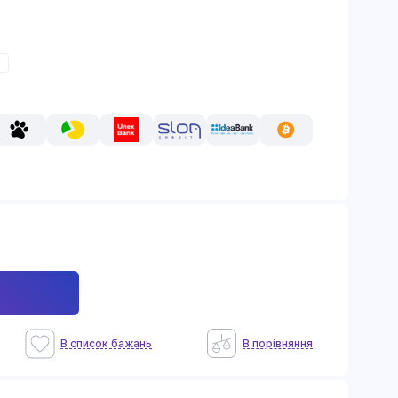
В список бажань
В порiвняння