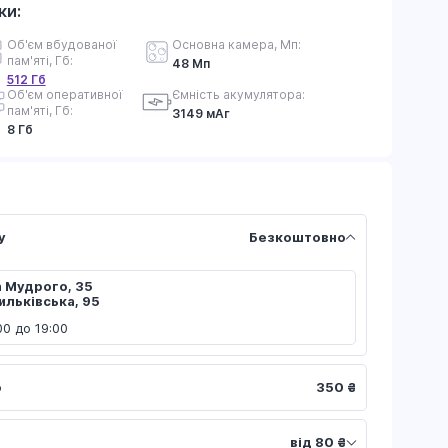
ки:
Об'єм вбудованої
Основна камера, Мп:
пам'яті, Гб:
48 Мп
512 Гб
Об'єм оперативної
Ємність акумулятора:
пам'яті, Гб:
3149 мАг
8 Гб
у
Безкоштовно
а Мудрого, 35
сильківська, 95
00 до 19:00
ю
350 ₴
від 80 ₴