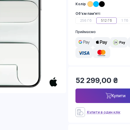
Колір
Об'єм пам'яті
256 Гб
512 Гб
1 Тб
Приймаємо
52 299,00
₴
Купити
Купити в один клік