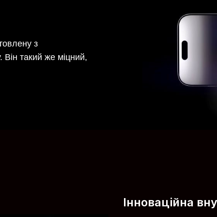
отовлену з
Він такий же міцний,
Інноваційна вн