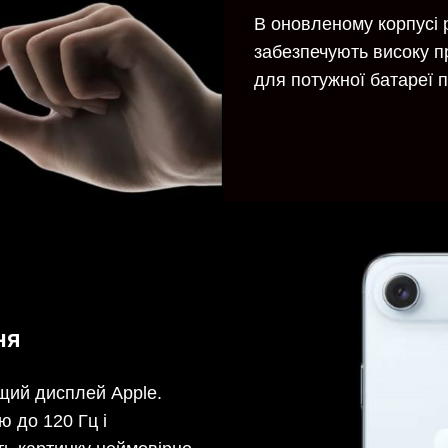
В оновленому корпусі р
забезпечують високу п
для потужної батареї п
ня
щий дисплей Apple.
ю до 120 Гц і