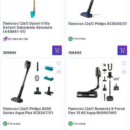
Пилосос (2в1) Dyson V15s
Пилосос (2в1) Philips XC8045/01
Detect Submarine Absolute
(448841-01)
Є на складі
Доставка миттєва
15649
₴
35999
₴
Пилосос (2в1) Philips 8000
Пилосос (2в1) Rowenta X-Force
Series Aqua Plus XC8347/01
Flex 15.60 Aqua RH99G1WO
Є на складі
Є на складі