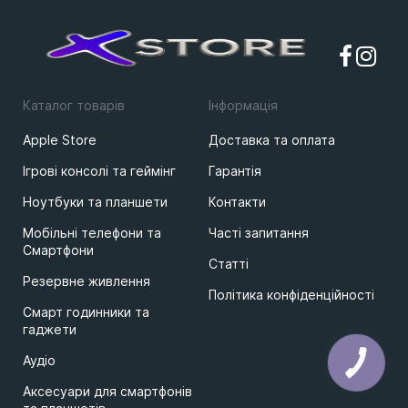
Каталог товарів
Iнформацiя
Apple Store
Доставка та оплата
Ігрові консолі та геймінг
Гарантія
Ноутбуки та планшети
Контакти
Мобільні телефони та
Часті запитання
Смартфони
Статті
Резервне живлення
Політика конфіденційності
Смарт годинники та
гаджети
КНОПКА
Аудіо
ЗВ'ЯЗКУ
Аксесуари для смартфонів