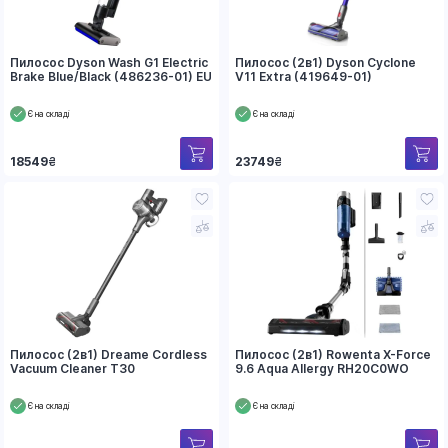
Пилосос Dyson Wash G1 Electric
Пилосос (2в1) Dyson Cyclone
Brake Blue/Black (486236-01) EU
V11 Extra (419649-01)
Є на складі
Є на складі
18549
₴
23749
₴
Пилосос (2в1) Dreame Cordless
Пилосос (2в1) Rowenta X-Force
Vacuum Cleaner T30
9.6 Aqua Allergy RH20C0WO
Є на складі
Є на складі