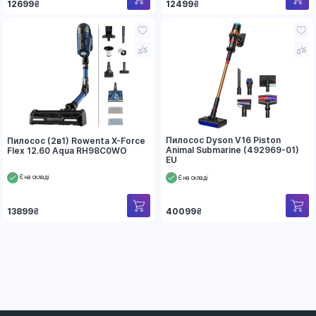
12699
₴
12499
₴
Пилосос Dyson V16 Piston
Пилосос (2в1) Rowenta X-Force
Animal Submarine (492969-01)
Flex 12.60 Aqua RH98C0WO
EU
Є на складі
Є на складі
13899
₴
40099
₴