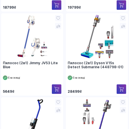
18799
₴
19799
₴
Пилосос (2в1) Jimmy JV53 Lite
Пилосос (2в1) Dyson V15s
Blue
Detect Submarine (448798-01)
Є на складі
Є на складі
5649
₴
28499
₴