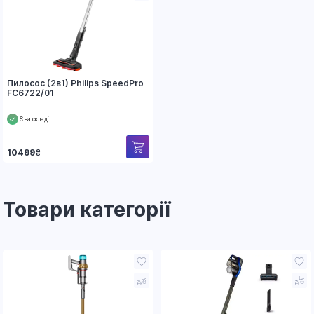
Пилосос (2в1) Philips SpeedPro
FC6722/01
Є на складі
10499
₴
Товари категорії