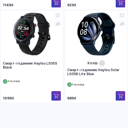
929
₴
1149
₴
Колір
Смарт-годинник Haylou LS05S
Black
Смарт-годинник Haylou Solar
LS05B Lite Blue
Є на складі
Є на складі
1099
₴
989
₴