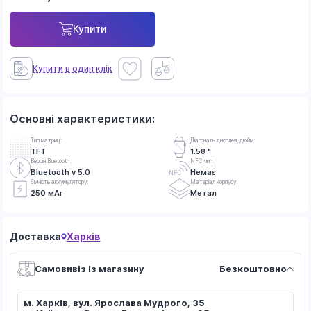
Купити
Купити в один клік
Основні характеристики:
Тип матриці:
Діагональ дисплея, дюйм:
TFT
1.58 "
Версія Bluetooth:
NFC чип:
Bluetooth v 5.0
Немає
Ємність аккумулятору:
Матеріал корпусу:
250 мАг
Метал
Доставка
Харків
Самовивіз із магазину
Безкоштовно
м. Харків, вул. Ярослава Мудрого, 35