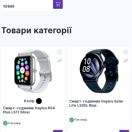
1099
₴
Товари категорії
Колір
Смарт-годинник Haylou Solar
Lite LS05L Blue
Смарт-годинник Haylou RS4
Plus LS11 Silver
Є на складі
Є на складі