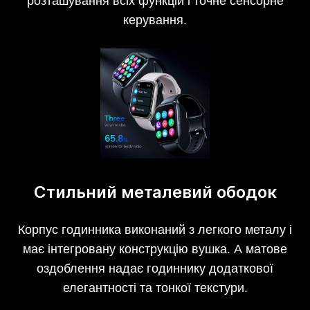
розташування всіх функцій і точне сенсорне
керування.
Стильний металевий ободок
Корпус годинника виконаний з легкого металу і
має інтегровану конструкцію вушка. А матове
оздоблення надає годиннику додаткової
елегантності та тонкої текстури.