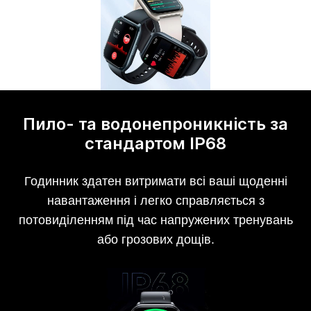
Пило- та водонепроникність за
стандартом IP68
Годинник здатен витримати всі ваші щоденні
навантаження і легко справляється з
потовиділенням під час напружених тренувань
або грозових дощів.