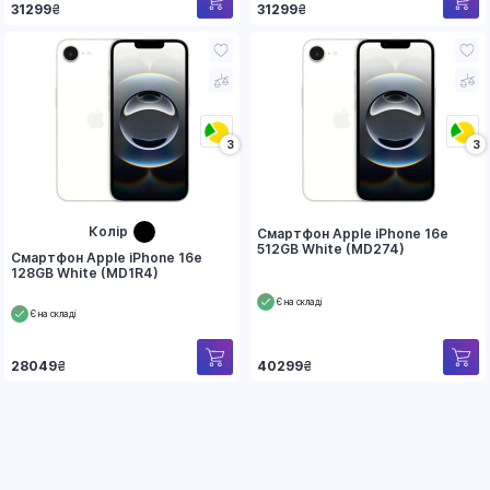
31299
₴
31299
₴
3
3
Колір
Смартфон Apple iPhone 16e
512GB White (MD274)
Смартфон Apple iPhone 16e
128GB White (MD1R4)
Є на складі
Є на складі
40299
₴
28049
₴