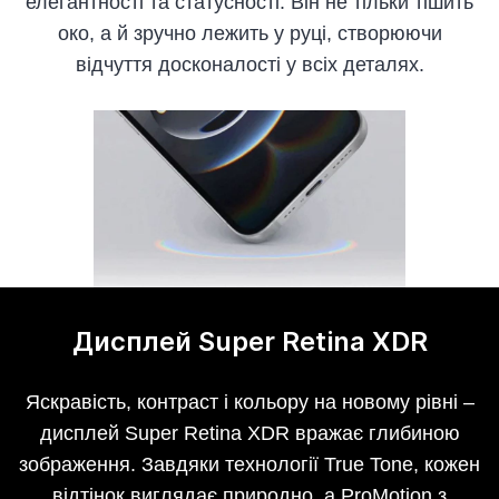
елегантності та статусності. Він не тільки тішить
око, а й зручно лежить у руці, створюючи
відчуття досконалості у всіх деталях.
Дисплей Super Retina XDR
Яскравість, контраст і кольору на новому рівні –
дисплей Super Retina XDR вражає глибиною
зображення. Завдяки технології True Tone, кожен
відтінок виглядає природно, а ProMotion з