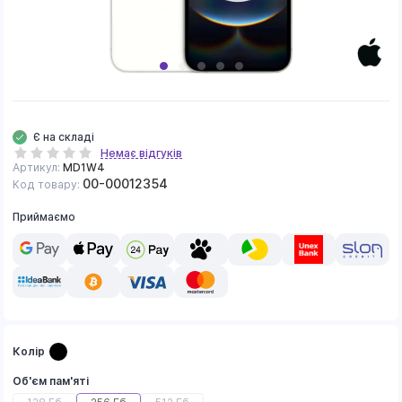
Є на складі
Немає відгуків
Артикул:
MD1W4
00-00012354
Код товару:
Приймаємо
Колір
Об'єм пам'яті