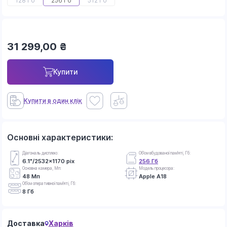
128 Гб
256 Гб
512 Гб
31 299,00
₴
Купити
Купити в один клік
Основні характеристики:
Діагональ дисплею:
Об'єм вбудованої пам'яті, Гб:
6.1"/2532x1170 pix
256 Гб
Основна камера, Мп:
Модель процесора:
48 Мп
Apple A18
Об'єм оперативної пам'яті, Гб:
8 Гб
Доставка
Харків