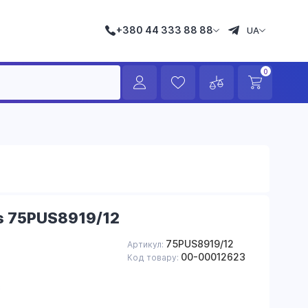
+380 44 333 88 88
UA
0
ps 75PUS8919/12
75PUS8919/12
Артикул:
00-00012623
Код товару:
в