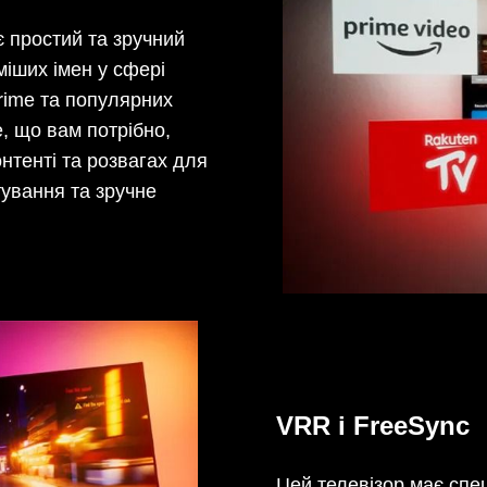
 простий та зручний
міших імен у сфері
Prime та популярних
е, що вам потрібно,
нтенті та розвагах для
тування та зручне
VRR і FreeSync
Цей телевізор має спе