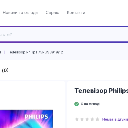
Новини та огляди
Сервіс
Контакти
s
Телевізор Philips 75PUS8919/12
 (0)
Телевізор Phili
Є на складі
Немає відгукі