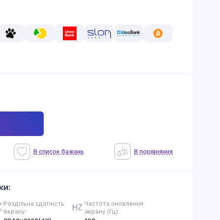
В список бажань
В порiвняння
ки:
Роздільна здатність
Частота оновлення
екрану:
экрану (Гц):