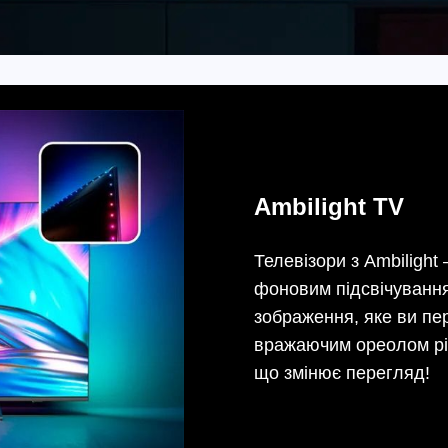
Ambilight TV
Телевізори з Ambilight
фоновим підсвічування
зображення, яке ви пе
вражаючим ореолом різ
що змінює перегляд!