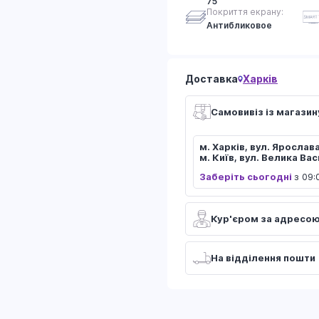
75"
Покриття екрану:
Антибликовое
Доставка
Харків
Самовивіз із магазин
м. Харків, вул. Ярослав
м. Київ, вул. Велика Ва
Заберіть сьогодні
з 09:
Кур'єром за адресо
На відділення пошти