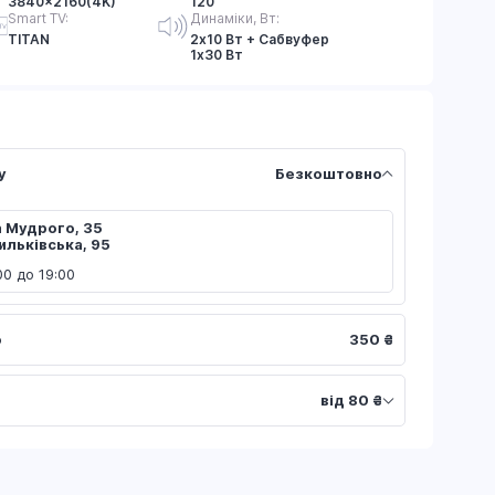
3840x2160(4K)
120
Smart TV:
Динаміки, Вт:
TITAN
2х10 Вт + Сабвуфер
1х30 Вт
у
Безкоштовно
а Мудрого, 35
сильківська, 95
00 до 19:00
ю
350 ₴
від 80 ₴