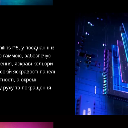
lips P5, у поєднанні із
ю гаммою, забезпечує
ення, яскраві кольори
сокій яскравості панелі
ності, а окремі
у руху та покращення