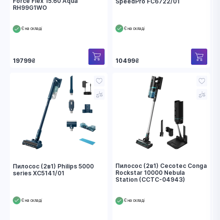
Force Flex 15.60 Aqua
SpeedPro FC6722/01
RH99G1WO
Є на складі
Є на складі
19799
₴
10499
₴
Пилосос (2в1) Cecotec Conga
Пилосос (2в1) Philips 5000
Rockstar 10000 Nebula
series XC5141/01
Station (CCTC-04943)
Є на складі
Є на складі