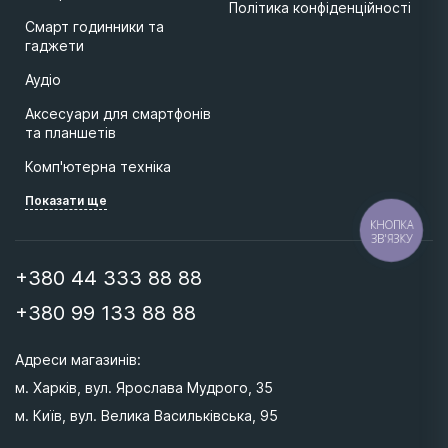
35999 ₴
Політика конфіденційності
Submarine Absolute (448841-01)
Смарт годинники та
Пилосос Dyson V16 Piston Animal
гаджети
39899 ₴
Submarine (492969-01) EU
Аудіо
Аксесуари для смартфонів
та планшетів
Комп'ютерна техніка
Показати ще
КНОПКА
ЗВ'ЯЗКУ
+380 44 333 88 88
+380 99 133 88 88
Адреси магазинів: 
м. Харків, вул. Ярослава Мудрого, 35
м. Київ, вул. Велика Васильківська, 95 