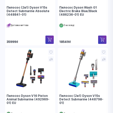
Пилосос (2в1) Dyson V15s
Пилосос Dyson Wash G1
Detect Submarine Absolute
Electric Brake Blue/Black
(448841-01)
(486236-01) EU
Доставка миттєва
Є на складі
35999
₴
18549
₴
Пилосос Dyson V16 Piston
Пилосос (2в1) Dyson V15s
Animal Submarine (492969-
Detect Submarine (448798-
01) EU
01)