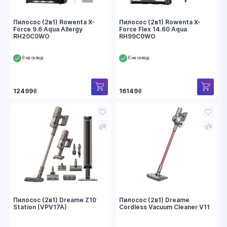
Пилосос (2в1) Rowenta X-
Пилосос (2в1) Rowenta X-
Force 9.6 Aqua Allergy
Force Flex 14.60 Aqua
RH20C0WO
RH99C0WO
Є на складі
Є на складі
12499
₴
16149
₴
Пилосос (2в1) Dreame Z10
Пилосос (2в1) Dreame
Station (VPV17A)
Cordless Vacuum Cleaner V11