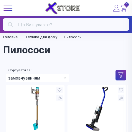
0
Головна
Техніка для дому
Пилососи
Пилососи
Сортувати за:
замовчуванням
зростанням ціни
зменшенням ціни
назвою
рейтингом