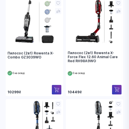
Пилосос (2в1) Rowenta X-
Пилосос (2в1) Rowenta X-
Force Flex 12.60 Animal Care
Combo GZ3039WO
Red RH98A9WO
Є на складі
Є на складі
10449
₴
10299
₴