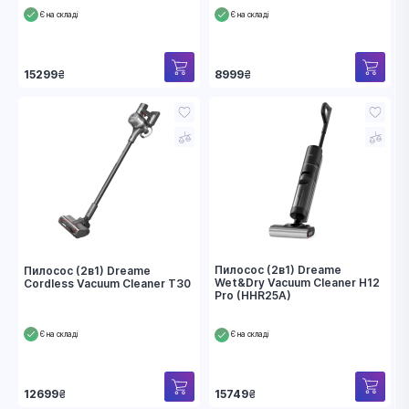
Є на складі
Є на складі
15299
₴
8999
₴
Пилосос (2в1) Dreame
Пилосос (2в1) Dreame
Wet&Dry Vacuum Cleaner H12
Cordless Vacuum Cleaner T30
Pro (HHR25A)
Є на складі
Є на складі
15749
₴
12699
₴