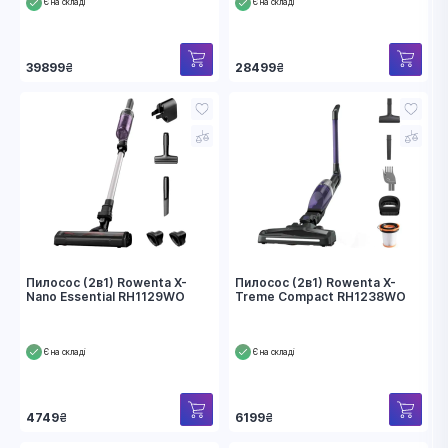
Є на складі
Є на складі
39899
₴
28499
₴
Пилосос (2в1) Rowenta X-
Пилосос (2в1) Rowenta X-
Nano Essential RH1129WO
Treme Compact RH1238WO
Є на складі
Є на складі
4749
₴
6199
₴