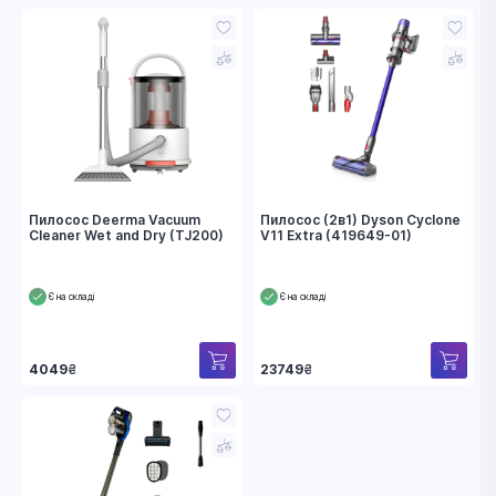
Пилосос Deerma Vacuum
Пилосос (2в1) Dyson Cyclone
Cleaner Wet and Dry (TJ200)
V11 Extra (419649-01)
Є на складі
Є на складі
4049
₴
23749
₴