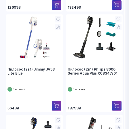
13249
₴
12699
₴
Пилосос (2в1) Jimmy JV53
Пилосос (2в1) Philips 8000
Lite Blue
Series Aqua Plus XC8347/01
Є на складі
Є на складі
5649
₴
18799
₴