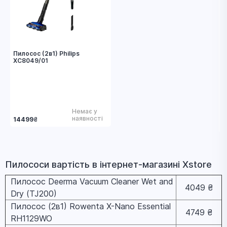
Пилосос (2в1) Philips
XC8049/01
Немає у
наявності
14499
₴
Пилососи вapтіcть в інтернет-магазині Xstore
Пилосос Deerma Vacuum Cleaner Wet and
4049 ₴
Dry (TJ200)
Пилосос (2в1) Rowenta X-Nano Essential
4749 ₴
RH1129WO